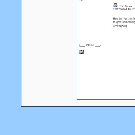
: 0
Re: hlseo
13/12/2024 16:5
Hey i’m for the fi
to give somethi
貸情報[/url]
{___ONLINE___}