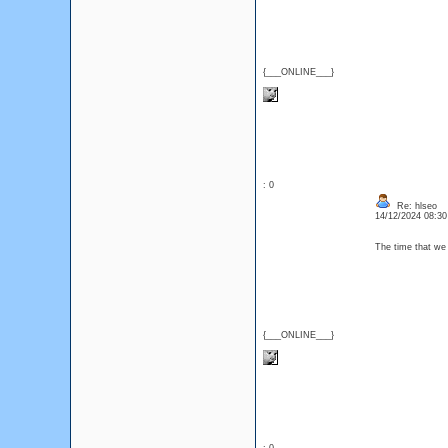
{___ONLINE___}
: 0
Re: hlseo
14/12/2024 08:3
The time that we s
{___ONLINE___}