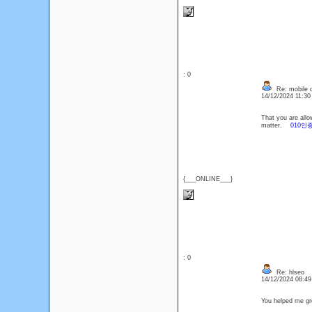
: 0
Re: mobile di
14/12/2024 11:3
That you are allo
matter.
010인
{___ONLINE___}
: 0
Re: hlseo
14/12/2024 08:4
You helped me gr