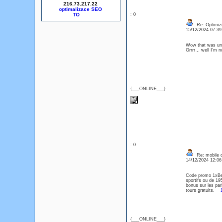
216.73.217.22
optimalizace SEO
: 0
Re: Optimizi
15/12/2024 07:3
Wow that was unus
Grrrr… well I’m n
{___ONLINE___}
: 0
Re: mobile di
14/12/2024 12:0
Code promo 1xBet 
sportifs ou de 19
bonus sur les par
tours gratuits.
{___ONLINE___}