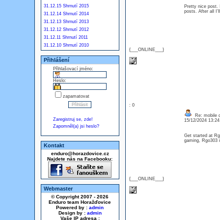
31.12.15 Shrnutí 2015
Pretty nice post.
posts. After all 
31.12.14 Shrnutí 2014
31.12.13 Shrnutí 2013
31.12.12 Shrnutí 2012
31.12.11 Shrnutí 2011
31.12.10 Shrnutí 2010
{___ONLINE___}
Přihlášení
Přihlašovací jméno:
Heslo:
zapamatovat
: 0
Re: mobile di
Zaregistruj se, zde!
15/12/2024 13:2
Zapomněl(a) jsi heslo?
Get started at Rg
gaming, Rgo303 i
Kontakt
enduro@horazdovice.cz
Najdete nás na Facebooku:
{___ONLINE___}
Webmaster
© Copyright 2007 - 2026
Enduro team Horažďovice
Powered by :
admin
Design by :
admin
Vaše IP adresa :