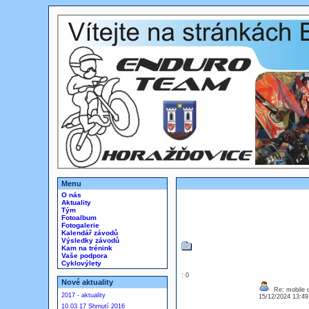
Menu
O nás
Aktuality
Tým
Fotoalbum
Fotogalerie
Kalendář závodů
Výsledky závodů
Kam na trénink
Vaše podpora
Cyklovýlety
: 0
Nové aktuality
Re: mobile di
2017 - aktuality
15/12/2024 13:4
10.03.17 Shrnutí 2016