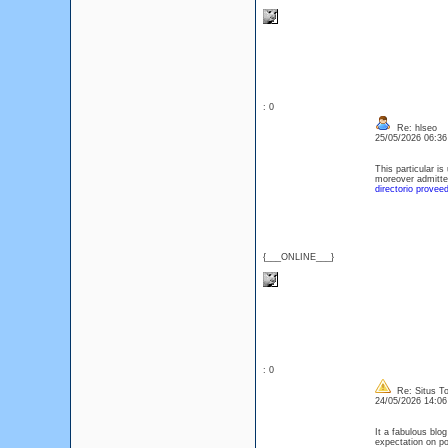
: 0
Re: hlseo
25/05/2026 06:3
This particular i
moreover admitted
directorio provee
{___ONLINE___}
: 0
Re: Situs To
24/05/2026 14:0
It a fabulous blo
expectation on po