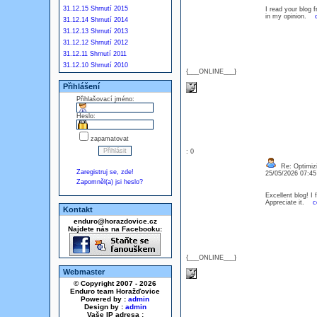
31.12.15 Shrnutí 2015
I read your blog f
in my opinion.
31.12.14 Shrnutí 2014
31.12.13 Shrnutí 2013
31.12.12 Shrnutí 2012
31.12.11 Shrnutí 2011
31.12.10 Shrnutí 2010
{___ONLINE___}
Přihlášení
Přihlašovací jméno:
Heslo:
zapamatovat
: 0
Re: Optimizi
Zaregistruj se, zde!
25/05/2026 07:4
Zapomněl(a) jsi heslo?
Excellent blog! I
Appreciate it.
c
Kontakt
enduro@horazdovice.cz
Najdete nás na Facebooku:
{___ONLINE___}
Webmaster
© Copyright 2007 - 2026
Enduro team Horažďovice
Powered by :
admin
Design by :
admin
Vaše IP adresa :