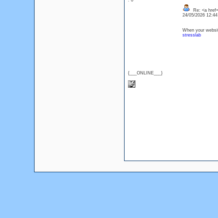
: 0
Re: <a href=
24/05/2026 12:4
When your website 
stresslab
{___ONLINE___}