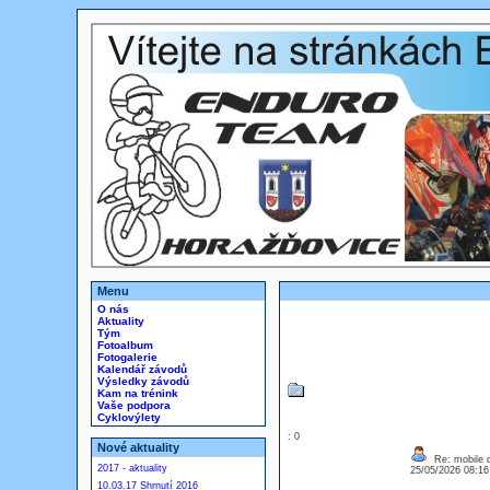
Menu
O nás
Aktuality
Tým
Fotoalbum
Fotogalerie
Kalendář závodů
Výsledky závodů
Kam na trénink
Vaše podpora
Cyklovýlety
: 0
Nové aktuality
Re: mobile di
2017 - aktuality
25/05/2026 08:1
10.03.17 Shrnutí 2016