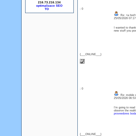
216.73.216.134
optimalizace SEO
: 0
Re: <a href=
25/05/2026 07:1
I wanted to thank 
new stuff you p
{___ONLINE___}
: 0
Re: mobile di
25/05/2026 06:5
I’m going to read 
observe the realit
proveedores bod
{___ONLINE___}