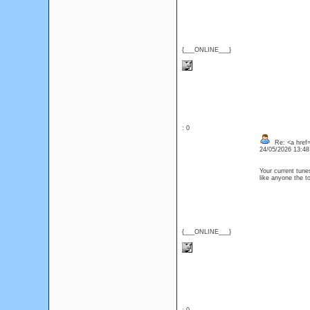
{___ONLINE___}
: 0
Re: <a href=
24/05/2026 13:4
Your current tun
like anyone the 
{___ONLINE___}