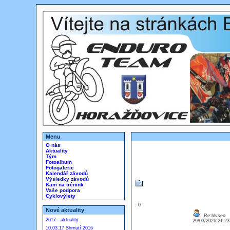
Menu
O nás
Aktuality
Tým
Fotoalbum
Fotogalerie
Kalendář závodů
Výsledky závodů
Kam na trénink
Vaše podpora
Cyklovýlety
: 0
Nové aktuality
Re:hlvseo
2017 - aktuality
29/03/2026 21:2
10.03.17 Shrnutí 2016