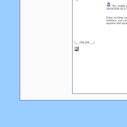
: 0
Re: mobile di
29/03/2026 03:2
Enjoy exciting c
interface, you ca
anytime and any
{___ONLINE___}