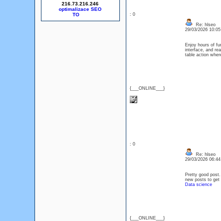
216.73.216.246
optimalizace SEO
: 0
Re: hlseo
29/03/2026 10:0
Enjoy hours of fu
interface, and re
table action wher
{___ONLINE___}
: 0
Re: hlseo
29/03/2026 06:4
Pretty good post.
new posts to get 
Data science
{___ONLINE___}