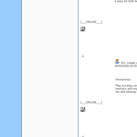
it easy for both 
{___ONLINE___}
: 0
Re: mobile di
29/03/2026 03:5
Anonymous :
Play exciting ca
interface and en
fun and relaxing
{___ONLINE___}