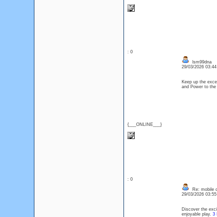
: 0
lsm99dna
29/03/2026 03:4
Keep up the excel
and Power to the 
{___ONLINE___}
: 0
Re: mobile di
29/03/2026 03:5
Discover the exci
enjoyable play.
3 