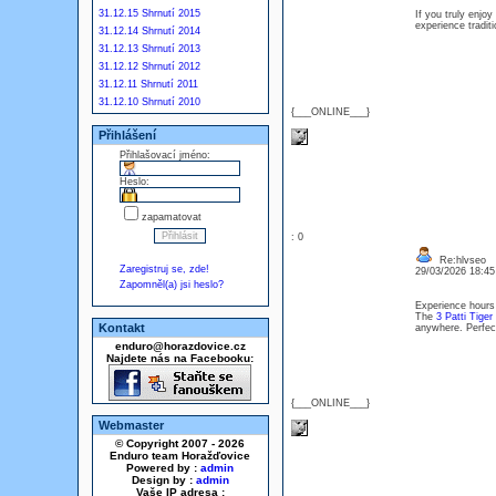
31.12.15 Shrnutí 2015
If you truly enjo
experience traditi
31.12.14 Shrnutí 2014
31.12.13 Shrnutí 2013
31.12.12 Shrnutí 2012
31.12.11 Shrnutí 2011
31.12.10 Shrnutí 2010
{___ONLINE___}
Přihlášení
Přihlašovací jméno:
Heslo:
zapamatovat
: 0
Re:hlvseo
Zaregistruj se, zde!
29/03/2026 18:4
Zapomněl(a) jsi heslo?
Experience hours 
The
3 Patti Tiger
Kontakt
anywhere. Perfect
enduro@horazdovice.cz
Najdete nás na Facebooku:
{___ONLINE___}
Webmaster
© Copyright 2007 - 2026
Enduro team Horažďovice
Powered by :
admin
Design by :
admin
Vaše IP adresa :