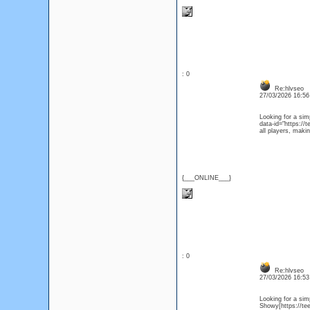
: 0
Re:hlvseo
27/03/2026 16:5
Looking for a sim
data-id="https://
all players, maki
{___ONLINE___}
: 0
Re:hlvseo
27/03/2026 16:5
Looking for a sim
Showy[https://tee