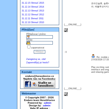
31.12.15 Shrnutí 2015
온라인슬롯, 슬롯
라, 에볼루션카지
31.12.14 Shrnutí 2014
31.12.13 Shrnutí 2013
31.12.12 Shrnutí 2012
31.12.11 Shrnutí 2011
31.12.10 Shrnutí 2010
{___ONLINE___}
Přihlášení
Přihlašovací jméno:
Heslo:
zapamatovat
: 0
Re: mobile di
Zaregistruj se, zde!
27/03/2026 17:3
Zapomněl(a) jsi heslo?
Play exciting ca
interface and eng
Kontakt
and relaxing gam
enduro@horazdovice.cz
Najdete nás na Facebooku:
{___ONLINE___}
Webmaster
© Copyright 2007 - 2026
Enduro team Horažďovice
Powered by :
admin
Design by :
admin
Vaše IP adresa :