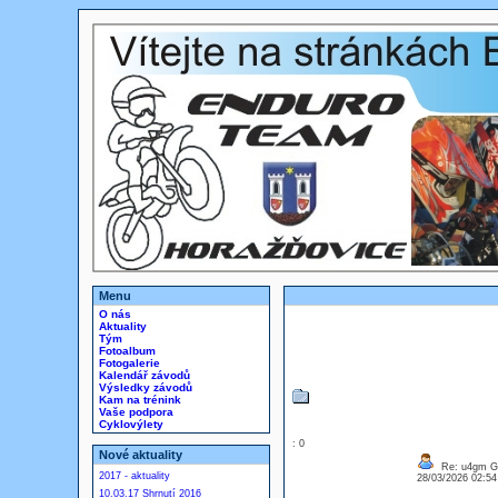
Menu
O nás
Aktuality
Tým
Fotoalbum
Fotogalerie
Kalendář závodů
Výsledky závodů
Kam na trénink
Vaše podpora
Cyklovýlety
: 0
Nové aktuality
Re: u4gm G
2017 - aktuality
28/03/2026 02:5
10.03.17 Shrnutí 2016