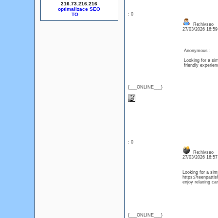
216.73.216.216
optimalizace SEO
: 0
Re:hlvseo
27/03/2026 16:5
Anonymous :
Looking for a si
friendly experie
{___ONLINE___}
: 0
Re:hlvseo
27/03/2026 16:5
Looking for a sim
https://teenpatti
enjoy relaxing c
{___ONLINE___}