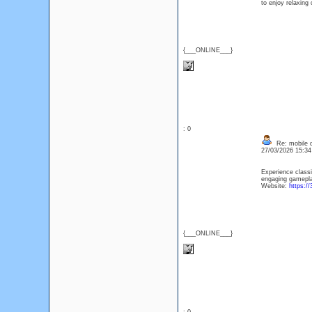
to enjoy relaxing
{___ONLINE___}
: 0
Re: mobile di
27/03/2026 15:3
Experience classi
engaging gameplay
Website:
https://
{___ONLINE___}