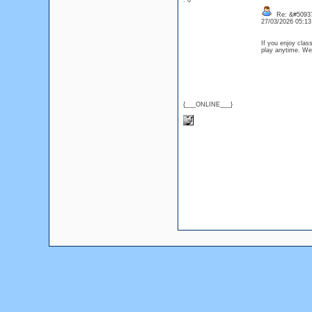
: 0
Re: &#50937
27/03/2026 05:1
If you enjoy clas
play anytime. We
{___ONLINE___}