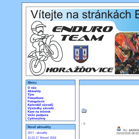
Menu
O nás
Aktuality
Tým
Fotoalbum
Fotogalerie
Kalendář závodů
Výsledky závodů
Kam na trénink
Vaše podpora
Cyklovýlety
: 0
Nové aktuality
Re: &#49836
2017 - aktuality
25/03/2026 08:0
10.03.17 Shrnutí 2016