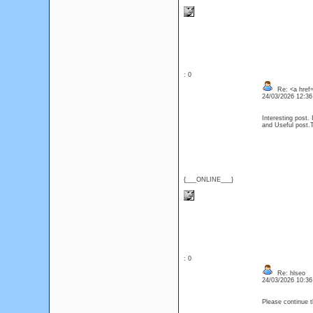
: 0
Re: <a href=
24/03/2026 12:3
Interesting post. 
and Useful pos
{___ONLINE___}
: 0
Re: hlseo
24/03/2026 10:3
Please continue 