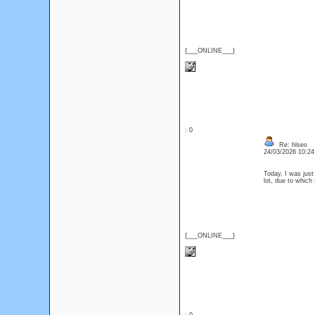
{___ONLINE___}
: 0
Re: hlseo
24/03/2026 10:2
Today, I was just
lot, due to whic
{___ONLINE___}