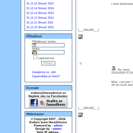
31.12.15 Shrnutí 2015
I have bookmarked
31.12.14 Shrnutí 2014
31.12.13 Shrnutí 2013
31.12.12 Shrnutí 2012
31.12.11 Shrnutí 2011
31.12.10 Shrnutí 2010
{___ONLINE___}
Přihlášení
Přihlašovací jméno:
Heslo:
zapamatovat
: 0
Re: hlseo
Zaregistruj se, zde!
25/03/2026 07:2
Zapomněl(a) jsi heslo?
Wow, cool post. I'
off too much and
Kontakt
enduro@horazdovice.cz
Najdete nás na Facebooku:
{___ONLINE___}
Webmaster
© Copyright 2007 - 2026
Enduro team Horažďovice
Powered by :
admin
Design by :
admin
Vaše IP adresa :