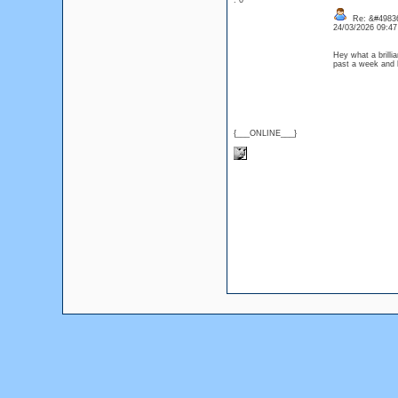
: 0
Re: &#49836
24/03/2026 09:4
Hey what a brilli
past a week and 
{___ONLINE___}