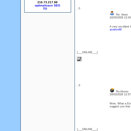
216.73.217.88
optimalizace SEO
: 0
Re: hlseo
24/03/2026 13:2
A very excellent 
asialive88
{___ONLINE___}
: 0
Re:hlvseo
24/03/2026 12:5
Wow, What a Excel
suggest you that
{___ONLINE___}