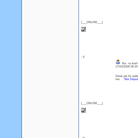
{___ONLINE___}
: 0
Re: <a href=
17/03/2026 06:2
Great job for publ
too.
Slot Depos
{___ONLINE___}