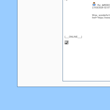
: 0
Re: &#50937
17/03/2026 02:0
Wow, wonderful b
href="https://ww
{___ONLINE___}