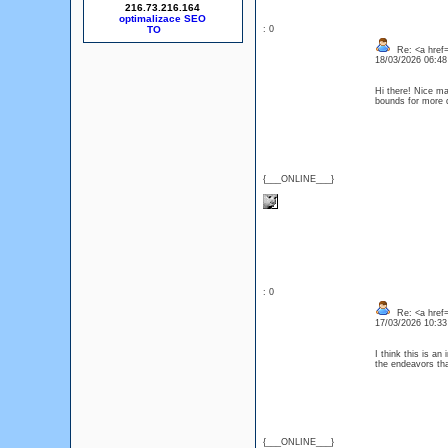
216.73.216.164
optimalizace SEO
: 0
Re: <a href=
18/03/2026 06:4
Hi there! Nice ma
bounds for more q
{___ONLINE___}
: 0
Re: <a href=
17/03/2026 10:3
I think this is an
the endeavors tha
{___ONLINE___}