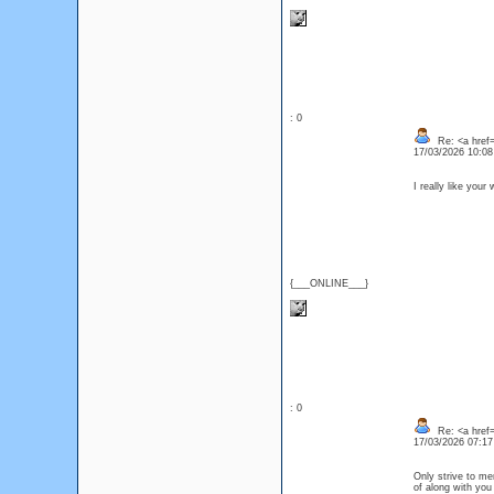
: 0
Re: <a href=
17/03/2026 10:0
I really like your
{___ONLINE___}
: 0
Re: <a href=
17/03/2026 07:1
Only strive to me
of along with yo