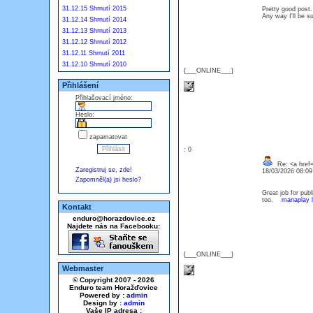
31.12.15 Shrnutí 2015
Pretty good post.
Any way I'll be s
31.12.14 Shrnutí 2014
31.12.13 Shrnutí 2013
31.12.12 Shrnutí 2012
31.12.11 Shrnutí 2011
31.12.10 Shrnutí 2010
{___ONLINE___}
Přihlášení
Přihlašovací jméno:
Heslo:
zapamatovat
: 0
Re: <a href=
Zaregistruj se, zde!
18/03/2026 08:0
Zapomněl(a) jsi heslo?
Great job for publ
too.
manaplay l
Kontakt
enduro@horazdovice.cz
Najdete nás na Facebooku:
{___ONLINE___}
Webmaster
© Copyright 2007 - 2026
Enduro team Horažďovice
Powered by :
admin
Design by :
admin
Vaše IP adresa :