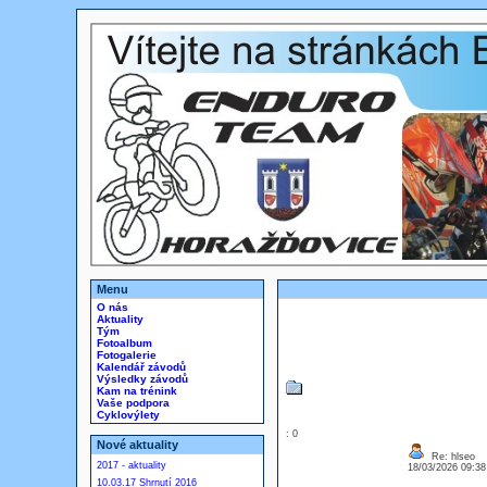
Menu
O nás
Aktuality
Tým
Fotoalbum
Fotogalerie
Kalendář závodů
Výsledky závodů
Kam na trénink
Vaše podpora
Cyklovýlety
: 0
Nové aktuality
Re: hlseo
2017 - aktuality
18/03/2026 09:3
10.03.17 Shrnutí 2016