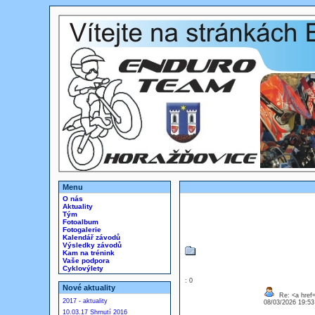
Menu
O nás
Aktuality
Tým
Fotoalbum
Fotogalerie
Kalendář závodů
Výsledky závodů
Kam na trénink
Vaše podpora
Cyklovýlety
: 0
Nové aktuality
Re: <a href=
2017 - aktuality
08/03/2026 19:5
10.03.17 Shrnutí 2016