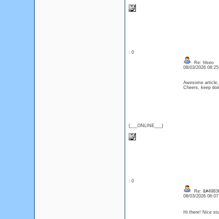
: 0
Re: hlseo
08/03/2026 08:2
Awesome article, 
Cheers, keep d
{___ONLINE___}
: 0
Re: &#49836
08/03/2026 06:0
Hi there! Nice s