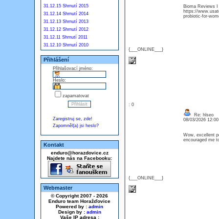
31.12.15 Shrnutí 2015
Bioma Reviews I 
https://www.usato
31.12.14 Shrnutí 2014
probiotic-for-wom
31.12.13 Shrnutí 2013
31.12.12 Shrnutí 2012
31.12.11 Shrnutí 2011
31.12.10 Shrnutí 2010
{___ONLINE___}
Přihlášení
Přihlašovací jméno:
Heslo:
zapamatovat
: 0
Re: hlseo
Zaregistruj se, zde!
08/03/2026 12:0
Zapomněl(a) jsi heslo?
Wow, excellent pos
encouraged me to
Kontakt
enduro@horazdovice.cz
Najdete nás na Facebooku:
{___ONLINE___}
Webmaster
© Copyright 2007 - 2026
Enduro team Horažďovice
Powered by :
admin
Design by :
admin
Vaše IP adresa :