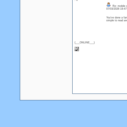
: 0
Re: mobile di
07/03/2026 19:4
You've done a fant
simple to read and
{___ONLINE___}