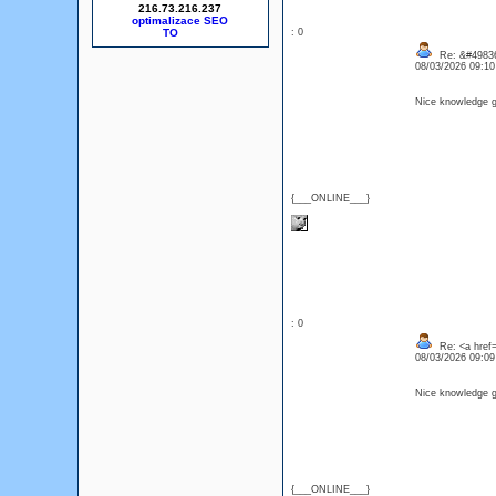
216.73.216.237
optimalizace SEO
: 0
Re: &#49836
08/03/2026 09:1
Nice knowledge ga
{___ONLINE___}
: 0
Re: <a href=
08/03/2026 09:0
Nice knowledge ga
{___ONLINE___}