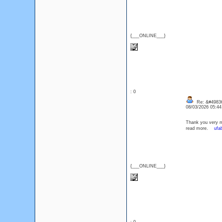
{___ONLINE___}
: 0
Re: &#49836
08/03/2026 05:4
Thank you very mu
read more.
ufab
{___ONLINE___}