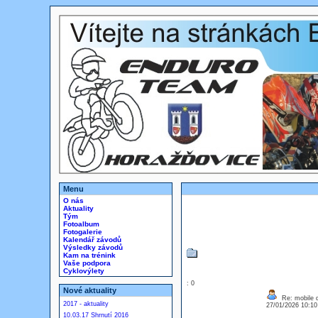
Menu
O nás
Aktuality
Tým
Fotoalbum
Fotogalerie
Kalendář závodů
Výsledky závodů
Kam na trénink
Vaše podpora
Cyklovýlety
: 0
Nové aktuality
Re: mobile di
2017 - aktuality
27/01/2026 10:1
10.03.17 Shrnutí 2016