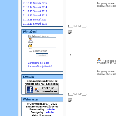
31.12.15 Shrnutí 2015
I’m going to read 
observe the realit
31.12.14 Shrnutí 2014
31.12.13 Shrnutí 2013
31.12.12 Shrnutí 2012
31.12.11 Shrnutí 2011
31.12.10 Shrnutí 2010
{___ONLINE___}
Přihlášení
Přihlašovací jméno:
Heslo:
zapamatovat
: 0
Re: mobile di
Zaregistruj se, zde!
27/01/2026 10:1
Zapomněl(a) jsi heslo?
I’m going to read 
observe the realit
Kontakt
enduro@horazdovice.cz
Najdete nás na Facebooku:
{___ONLINE___}
Webmaster
© Copyright 2007 - 2026
Enduro team Horažďovice
Powered by :
admin
Design by :
admin
Vaše IP adresa :