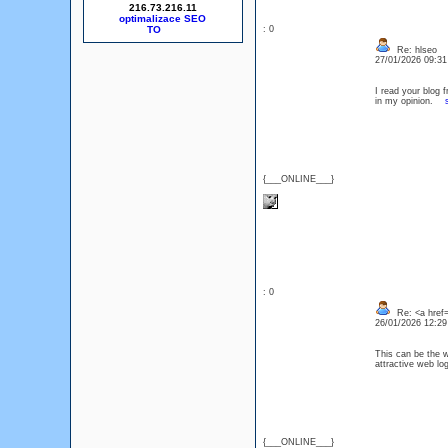
216.73.216.11
optimalizace SEO
: 0
Re: hlseo
27/01/2026 09:3
I read your blog f
in my opinion.
{___ONLINE___}
: 0
Re: <a href=
26/01/2026 12:2
This can be the wo
attractive web l
{___ONLINE___}