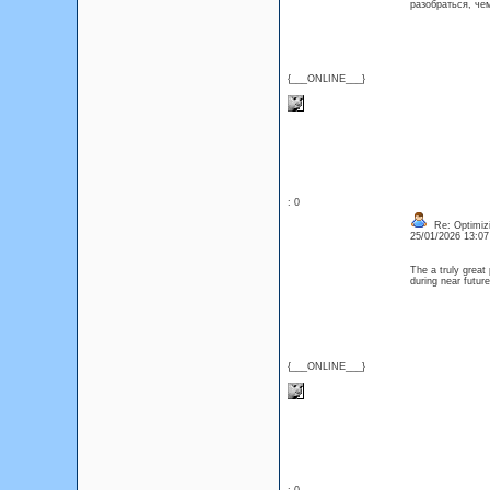
разобраться, че
{___ONLINE___}
: 0
Re: Optimizi
25/01/2026 13:0
The a truly great
during near futu
{___ONLINE___}