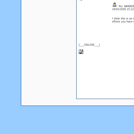
: 0
Re: &#49836
24/01/2026 15:1
I think this is an
efforts you have 
{___ONLINE___}