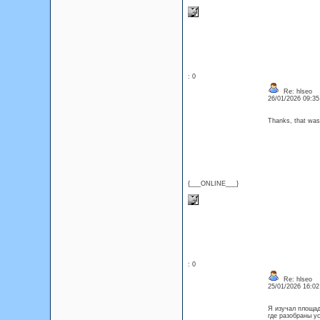
: 0
Re: hlseo
26/01/2026 09:3
Thanks, that was
{___ONLINE___}
: 0
Re: hlseo
25/01/2026 16:0
Я изучал площад
где разобраны у