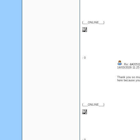
{___ONLINE___}
: 0
Re: &#20511
14/03/2026 11:2
Thank you so much
here because y
{___ONLINE___}