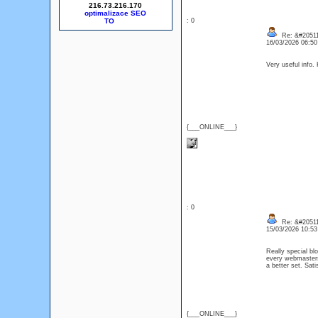
216.73.216.170
optimalizace SEO
: 0
Re: &#20511
16/03/2026 06:5
Very useful info
{___ONLINE___}
: 0
Re: &#20511
15/03/2026 10:5
Really special blo
every webmasters
a better set. Sa
{___ONLINE___}