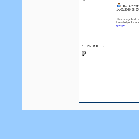
: 0
Re: &#20511
14/03/2026 08:2
This is my first t
knowledge for me.
google
{___ONLINE___}