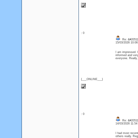
: 0
Re: &#20511
15/03/2026 10:0
I am impressed. I
informed and very
everyone. Really
{___ONLINE___}
: 0
Re: &#20511
14/03/2026 11:5
I had most recent
others really. Re