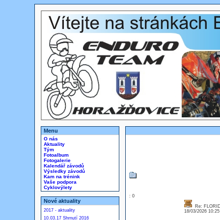
Menu
O nás
Aktuality
Tým
Fotoalbum
Fotogalerie
Kalendář závodů
Výsledky závodů
Kam na trénink
Vaše podpora
Cyklovýlety
: 0
Nové aktuality
Re: FLORID
2017 - aktuality
18/03/2026 10:2
10.03.17 Shrnutí 2016