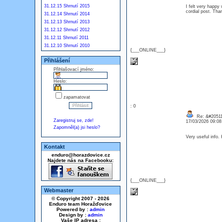
31.12.15 Shrnutí 2015
I felt very happy 
cordial post. Th
31.12.14 Shrnutí 2014
31.12.13 Shrnutí 2013
31.12.12 Shrnutí 2012
31.12.11 Shrnutí 2011
31.12.10 Shrnutí 2010
{___ONLINE___}
Přihlášení
Přihlašovací jméno:
Heslo:
zapamatovat
: 0
Re: &#20511
Zaregistruj se, zde!
17/03/2026 09:0
Zapomněl(a) jsi heslo?
Very useful info
Kontakt
enduro@horazdovice.cz
Najdete nás na Facebooku:
{___ONLINE___}
Webmaster
© Copyright 2007 - 2026
Enduro team Horažďovice
Powered by :
admin
Design by :
admin
Vaše IP adresa :