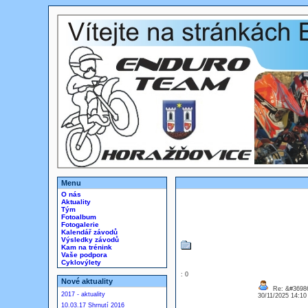
Menu
O nás
Aktuality
Tým
Fotoalbum
Fotogalerie
Kalendář závodů
Výsledky závodů
Kam na trénink
Vaše podpora
Cyklovýlety
: 0
Nové aktuality
Re: &#36986
2017 - aktuality
30/11/2025 14:1
10.03.17 Shrnutí 2016