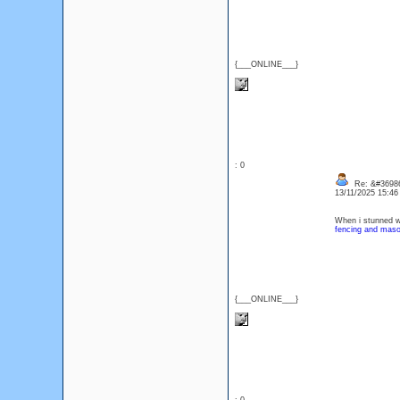
{___ONLINE___}
: 0
Re: &#36986
13/11/2025 15:4
When i stunned w
fencing and mason
{___ONLINE___}