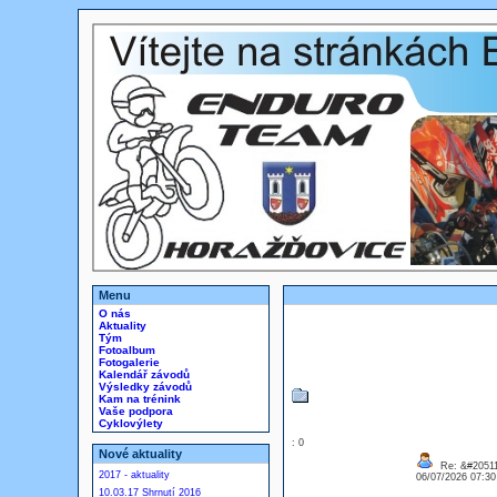
Menu
O nás
Aktuality
Tým
Fotoalbum
Fotogalerie
Kalendář závodů
Výsledky závodů
Kam na trénink
Vaše podpora
Cyklovýlety
: 0
Nové aktuality
Re: &#20511
2017 - aktuality
06/07/2026 07:3
10.03.17 Shrnutí 2016