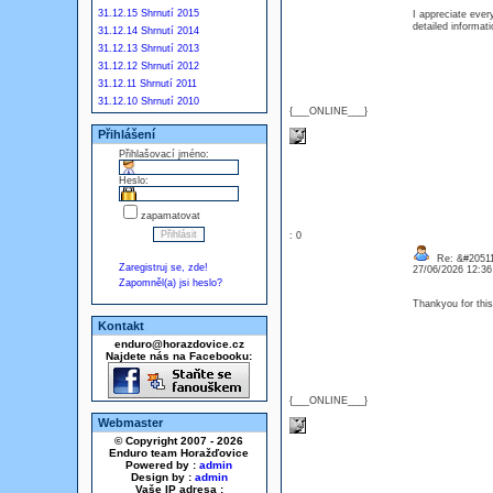
31.12.15 Shrnutí 2015
I appreciate ever
detailed informa
31.12.14 Shrnutí 2014
31.12.13 Shrnutí 2013
31.12.12 Shrnutí 2012
31.12.11 Shrnutí 2011
31.12.10 Shrnutí 2010
{___ONLINE___}
Přihlášení
Přihlašovací jméno:
Heslo:
zapamatovat
: 0
Re: &#20511
Zaregistruj se, zde!
27/06/2026 12:3
Zapomněl(a) jsi heslo?
Thankyou for thi
Kontakt
enduro@horazdovice.cz
Najdete nás na Facebooku:
{___ONLINE___}
Webmaster
© Copyright 2007 - 2026
Enduro team Horažďovice
Powered by :
admin
Design by :
admin
Vaše IP adresa :