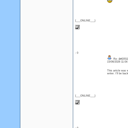
{___ONLINE___}
: 0
Re: &#20511
15/06/2026 11:0
This article was w
writer. I’ll be b
{___ONLINE___}