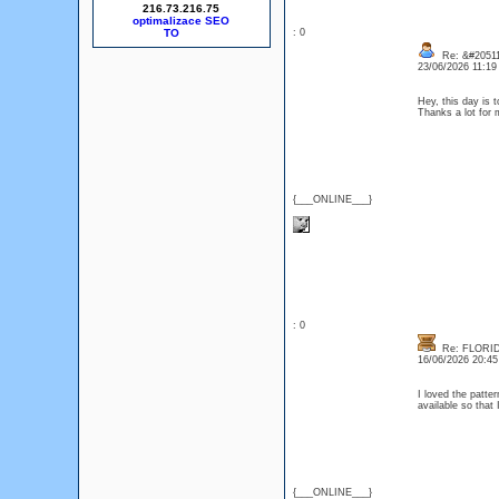
216.73.216.75
optimalizace SEO
: 0
Re: &#20511
23/06/2026 11:1
Hey, this day is 
Thanks a lot fo
{___ONLINE___}
: 0
Re: FLORID
16/06/2026 20:4
I loved the patte
available so that
{___ONLINE___}