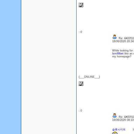
: 0
Re: &#20511
16/06/2026 20:3
While looking for 
lsm99bet
like an 
my homepage?
{___ONLINE___}
: 0
Re: &#20511
16/06/2026 08:1
슬롯사이트
Im ob