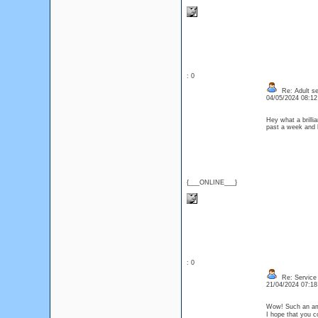
: 0
Re: Adult se
04/05/2024 08:1
Hey what a brilli
past a week and 
{___ONLINE___}
: 0
Re: Service 
21/04/2024 07:1
Wow! Such an amaz
I hope that you c