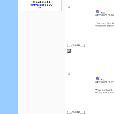
216.73.216.61
optimalizace SEO
: 0
Re:
04/05/2024 09:0
This is my first 
enjoyment right
{___ONLINE___}
: 0
Re:
04/05/2024 08:3
Wow, cool post. I'
off too much and
{___ONLINE___}