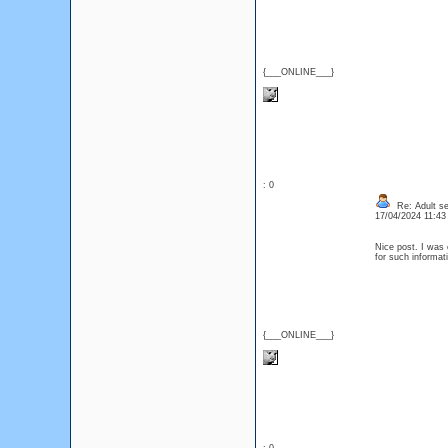
{___ONLINE___}
: 0
Re: Adult se
17/04/2024 11:4
Nice post. I was 
for such informat
{___ONLINE___}