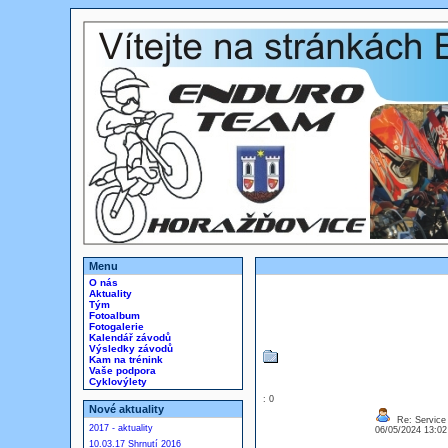
Menu
O nás
Aktuality
Tým
Fotoalbum
Fotogalerie
Kalendář závodů
Výsledky závodů
Kam na trénink
Vaše podpora
Cyklovýlety
: 0
Nové aktuality
Re: Service 
2017 - aktuality
06/05/2024 13:0
10.03.17 Shrnutí 2016