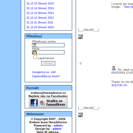
31.12.15 Shrnutí 2015
I exactly got wha
Google.
http:/
31.12.14 Shrnutí 2014
31.12.13 Shrnutí 2013
31.12.12 Shrnutí 2012
31.12.11 Shrnutí 2011
31.12.10 Shrnutí 2010
{___ONLINE___}
Přihlášení
Přihlašovací jméno:
Heslo:
zapamatovat
: 0
Re: Adult se
Zaregistruj se, zde!
05/05/2024 12:4
Zapomněl(a) jsi heslo?
Thanks for the bl
토토커뮤니티
Kontakt
enduro@horazdovice.cz
Najdete nás na Facebooku:
{___ONLINE___}
Webmaster
© Copyright 2007 - 2026
Enduro team Horažďovice
Powered by :
admin
Design by :
admin
Vaše IP adresa :