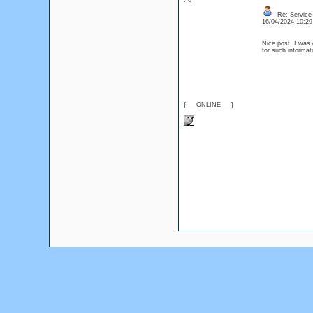
: 0
Re: Service 
16/04/2024 10:2
Nice post. I was 
for such informat
{___ONLINE___}