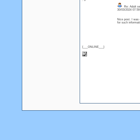
: 0
Re: Adult se
30/03/2024 07:5
Nice post. I was 
for such informat
{___ONLINE___}