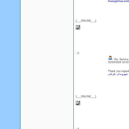
thaangekhaa-ewbt
{___ONLINE___}
: 0
Re: Service 
31/03/2024 10:0
Thank you regardi
 شهروندان بلژیکی
{___ONLINE___}