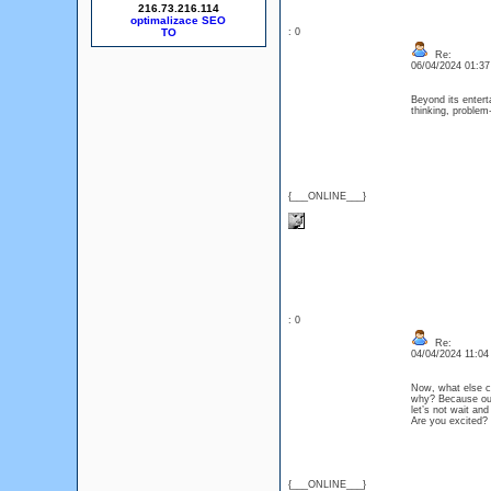
216.73.216.114
optimalizace SEO
: 0
Re:
06/04/2024 01:3
Beyond its enter
thinking, problem-
{___ONLINE___}
: 0
Re:
04/04/2024 11:0
Now, what else c
why? Because our
let’s not wait an
Are you excited?
{___ONLINE___}