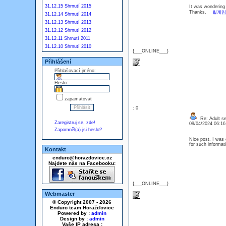
31.12.15 Shrnutí 2015
It was wondering i
Thanks.
릴게임
31.12.14 Shrnutí 2014
31.12.13 Shrnutí 2013
31.12.12 Shrnutí 2012
31.12.11 Shrnutí 2011
31.12.10 Shrnutí 2010
{___ONLINE___}
Přihlášení
Přihlašovací jméno:
Heslo:
zapamatovat
: 0
Re: Adult se
Zaregistruj se, zde!
09/04/2024 06:1
Zapomněl(a) jsi heslo?
Nice post. I was 
for such informat
Kontakt
enduro@horazdovice.cz
Najdete nás na Facebooku:
{___ONLINE___}
Webmaster
© Copyright 2007 - 2026
Enduro team Horažďovice
Powered by :
admin
Design by :
admin
Vaše IP adresa :