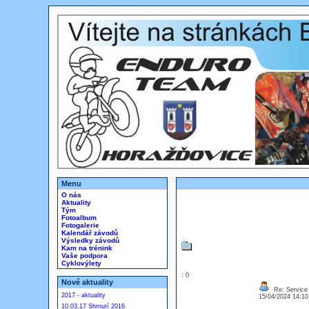
Menu
O nás
Aktuality
Tým
Fotoalbum
Fotogalerie
Kalendář závodů
Výsledky závodů
Kam na trénink
Vaše podpora
Cyklovýlety
: 0
Nové aktuality
Re: Service 
2017 - aktuality
15/04/2024 14:1
10.03.17 Shrnutí 2016