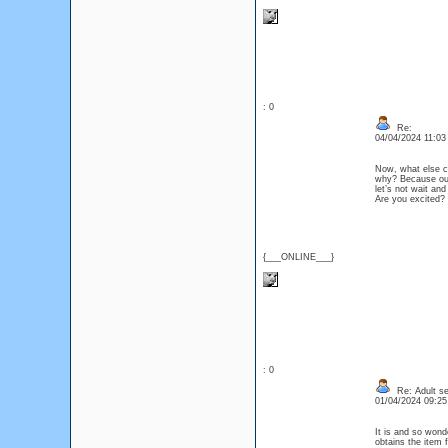
: 0
Re:
04/04/2024 11:0
Now, what else 
why? Because our
let’s not wait an
Are you excited?
{___ONLINE___}
: 0
Re: Adult se
01/04/2024 09:2
It is and so wonde
obtains the item 