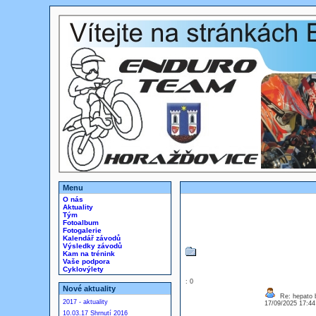
Menu
O nás
Aktuality
Tým
Fotoalbum
Fotogalerie
Kalendář závodů
Výsledky závodů
Kam na trénink
Vaše podpora
Cyklovýlety
: 0
Nové aktuality
Re: hepato b
2017 - aktuality
17/09/2025 17:4
10.03.17 Shrnutí 2016