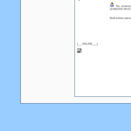
: 0
Re: richerso
11/09/2025 09:0
Well-written piec
{___ONLINE___}