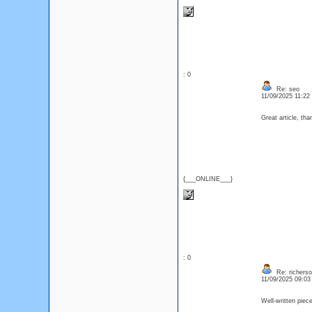
: 0
Re: seo
11/09/2025 11:2
Great article, t
{___ONLINE___}
: 0
Re: richerso
11/09/2025 09:0
Well-written piec