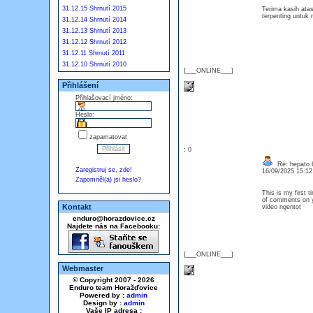
31.12.15 Shrnutí 2015
Terima kasih atas
terpenting untu
31.12.14 Shrnutí 2014
31.12.13 Shrnutí 2013
31.12.12 Shrnutí 2012
31.12.11 Shrnutí 2011
31.12.10 Shrnutí 2010
{___ONLINE___}
Přihlášení
Přihlašovací jméno:
Heslo:
zapamatovat
: 0
Re: hepato b
Zaregistruj se, zde!
16/09/2025 15:1
Zapomněl(a) jsi heslo?
This is my first t
of comments on y
Kontakt
video ngentot
enduro@horazdovice.cz
Najdete nás na Facebooku:
{___ONLINE___}
Webmaster
© Copyright 2007 - 2026
Enduro team Horažďovice
Powered by :
admin
Design by :
admin
Vaše IP adresa :