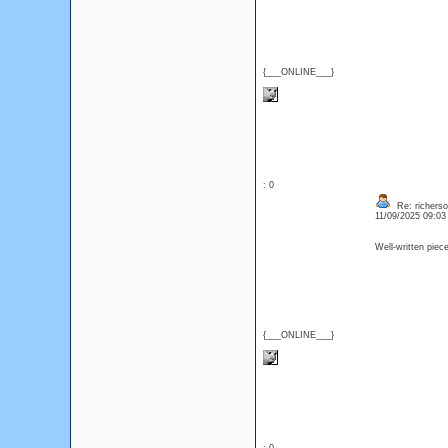
{___ONLINE___}
: 0
Re: richerso
11/09/2025 09:0
Well-written piec
{___ONLINE___}