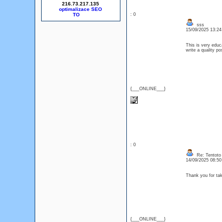
216.73.217.135
optimalizace SEO
: 0
sss
15/09/2025 13:2
This is very educ
write a quality
{___ONLINE___}
: 0
Re: Tentoto
14/09/2025 08:5
Thank you for tak
{___ONLINE___}