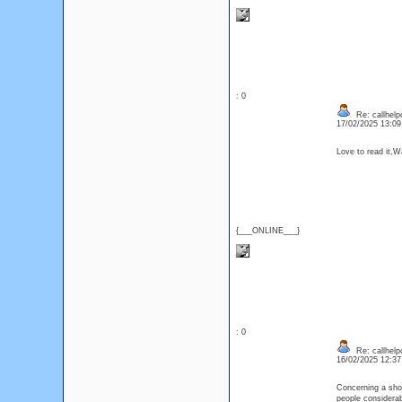
: 0
Re: callhelp
17/02/2025 13:0
Love to read it,
{___ONLINE___}
: 0
Re: callhelp
16/02/2025 12:3
Concerning a short
people considerab