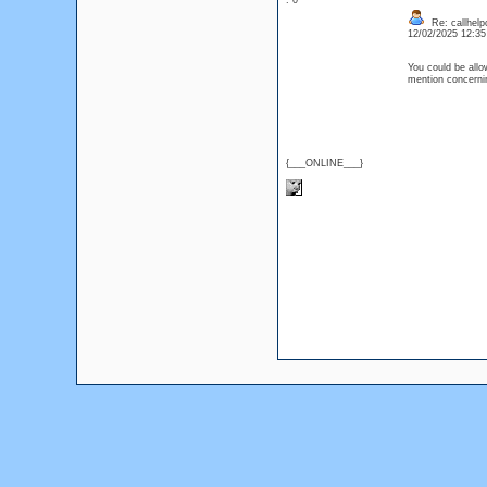
: 0
Re: callhelp
12/02/2025 12:3
You could be allo
mention concern
{___ONLINE___}