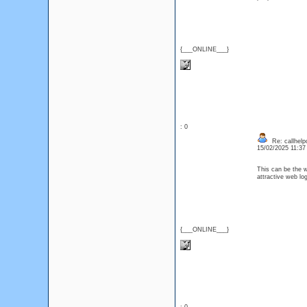
{___ONLINE___}
: 0
Re: callhelp
15/02/2025 11:3
This can be the wo
attractive web l
{___ONLINE___}