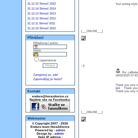
31.12.15 Shrnutí 2015
Your writing styl
31.12.14 Shrnutí 2014
31.12.13 Shrnutí 2013
31.12.12 Shrnutí 2012
31.12.11 Shrnutí 2011
31.12.10 Shrnutí 2010
{___ONLINE___}
Přihlášení
Přihlašovací jméno:
Heslo:
zapamatovat
: 0
Re: callhelp
Zaregistruj se, zde!
19/02/2025 07:4
Zapomněl(a) jsi heslo?
Thank you very m
slot
Thank you ve
Kontakt
Thank you very m
enduro@horazdovice.cz
Najdete nás na Facebooku:
{___ONLINE___}
Webmaster
© Copyright 2007 - 2026
Enduro team Horažďovice
Powered by :
admin
Design by :
admin
Vaše IP adresa :