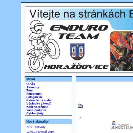
Menu
O nás
Aktuality
Tým
Fotoalbum
Fotogalerie
Kalendář závodů
Výsledky závodů
Kam na trénink
Vaše podpora
Cyklovýlety
: 0
Nové aktuality
richerson
2017 - aktuality
21/02/2025 15:2
10.03.17 Shrnutí 2016