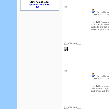
216.73.216.142
optimalizace SEO
: 0
Re: callhelp
17/02/2025 13:3
The 1xBet promo 
$1950 +150 free s
website and log i
select a promo c
{___ONLINE___}
: 0
Re: callhelp
17/02/2025 13:1
The 1xCasino pr
You need to regis
and enjoy 100 fre
{___ONLINE___}