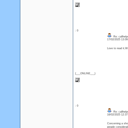
: 0
Re: callhelp
17/02/2025 13:0
Love to read it,
{___ONLINE___}
: 0
Re: callhelp
16/02/2025 12:3
Concerning a short
people considerab