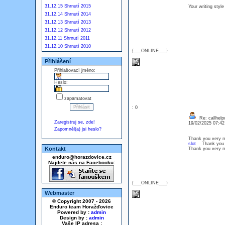
31.12.15 Shrnutí 2015
Your writing styl
31.12.14 Shrnutí 2014
31.12.13 Shrnutí 2013
31.12.12 Shrnutí 2012
31.12.11 Shrnutí 2011
31.12.10 Shrnutí 2010
{___ONLINE___}
Přihlášení
Přihlašovací jméno:
Heslo:
zapamatovat
: 0
Re: callhelp
Zaregistruj se, zde!
19/02/2025 07:4
Zapomněl(a) jsi heslo?
Thank you very m
slot
Thank you ve
Kontakt
Thank you very m
enduro@horazdovice.cz
Najdete nás na Facebooku:
{___ONLINE___}
Webmaster
© Copyright 2007 - 2026
Enduro team Horažďovice
Powered by :
admin
Design by :
admin
Vaše IP adresa :