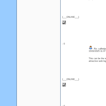
{___ONLINE___}
: 0
Re: callhelp
15/02/2025 11:3
This can be the wo
attractive web l
{___ONLINE___}