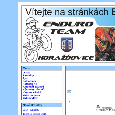
Menu
O nás
Aktuality
Tým
Fotoalbum
Fotogalerie
Kalendář závodů
Výsledky závodů
Kam na trénink
Vaše podpora
Cyklovýlety
: 0
Nové aktuality
richerson
2017 - aktuality
21/02/2025 15:2
10.03.17 Shrnutí 2016