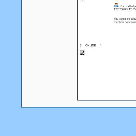
: 0
Re: callhelp
12/02/2025 12:3
You could be allo
mention concern
{___ONLINE___}