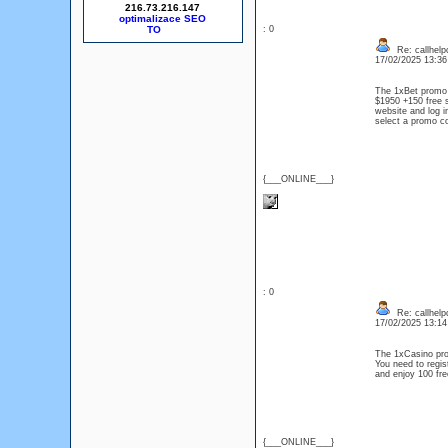
216.73.216.147
optimalizace SEO
: 0
Re: callhelp
17/02/2025 13:3
The 1xBet promo 
$1950 +150 free s
website and log i
select a promo c
{___ONLINE___}
: 0
Re: callhelp
17/02/2025 13:1
The 1xCasino pr
You need to regis
and enjoy 100 fre
{___ONLINE___}