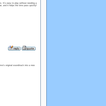
es. It’s easy to play without needing a
car, and it helps the time pass quickly!
me's original soundtrack into a new