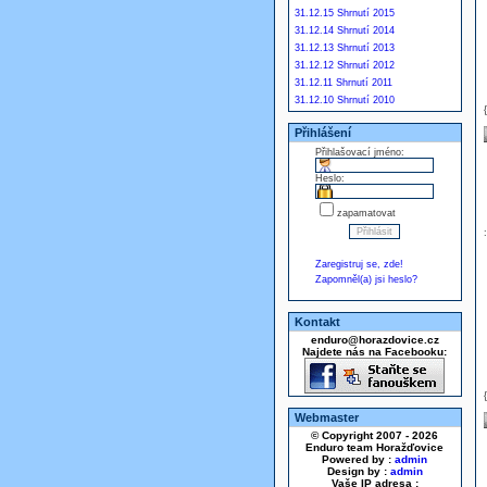
31.12.15 Shrnutí 2015
31.12.14 Shrnutí 2014
31.12.13 Shrnutí 2013
31.12.12 Shrnutí 2012
31.12.11 Shrnutí 2011
31.12.10 Shrnutí 2010
Přihlášení
Přihlašovací jméno:
Heslo:
zapamatovat
Zaregistruj se, zde!
Zapomněl(a) jsi heslo?
Kontakt
enduro@horazdovice.cz
Najdete nás na Facebooku:
Webmaster
© Copyright 2007 - 2026
Enduro team Horažďovice
Powered by :
admin
Design by :
admin
Vaše IP adresa :