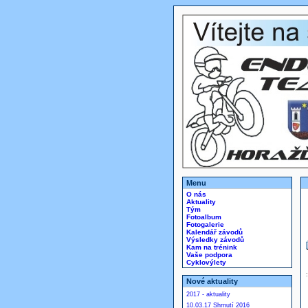
Menu
O nás
Aktuality
Tým
Fotoalbum
Fotogalerie
Kalendář závodů
Výsledky závodů
Kam na trénink
Vaše podpora
Cyklovýlety
Nové aktuality
2017 - aktuality
10.03.17 Shrnutí 2016