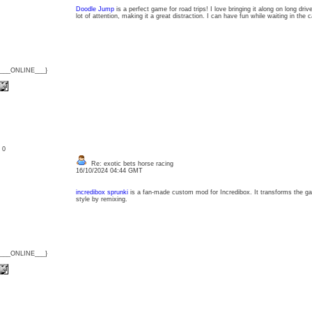
Doodle Jump
is a perfect game for road trips! I love bringing it along on long driv
lot of attention, making it a great distraction. I can have fun while waiting in the 
{___ONLINE___}
: 0
Re: exotic bets horse racing
16/10/2024 04:44 GMT
incredibox sprunki
is a fan-made custom mod for Incredibox. It transforms the ga
style by remixing.
{___ONLINE___}