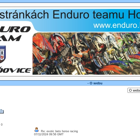
- O webu
: 0
Re: exotic bets horse racing
07/11/2024 09:56 GMT