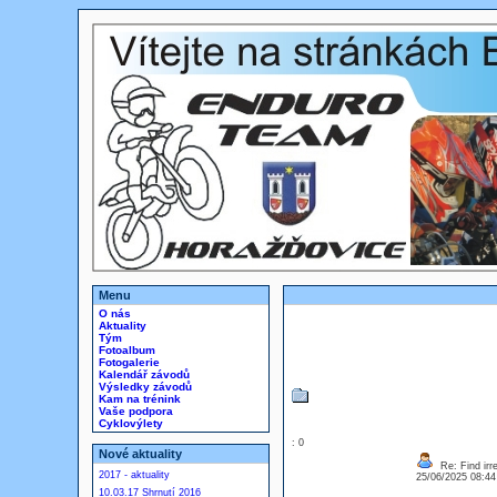
Menu
O nás
Aktuality
Tým
Fotoalbum
Fotogalerie
Kalendář závodů
Výsledky závodů
Kam na trénink
Vaše podpora
Cyklovýlety
: 0
Nové aktuality
Re: Find irre
2017 - aktuality
25/06/2025 08:4
10.03.17 Shrnutí 2016