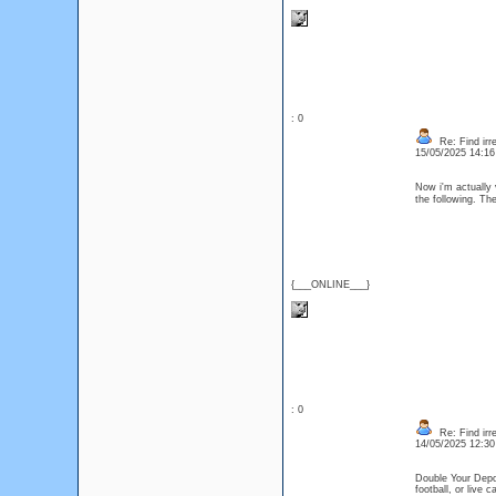
: 0
Re: Find irre
15/05/2025 14:1
Now i'm actually 
the following. Th
{___ONLINE___}
: 0
Re: Find irre
14/05/2025 12:3
Double Your Depos
football, or live