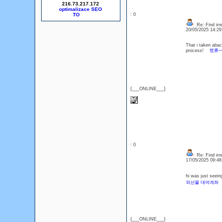
216.73.217.172
optimalizace SEO
: 0
Re: Find irre
20/05/2025 14:2
That i taken abac
process!
世界
{___ONLINE___}
: 0
Re: Find irre
17/05/2025 09:4
hi was just seein
외선물 대여계좌
{___ONLINE___}