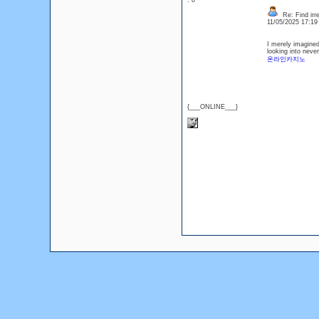
: 0
Re: Find irre
11/05/2025 17:1
I merely imagined 
looking into neve
온라인카지노
{___ONLINE___}