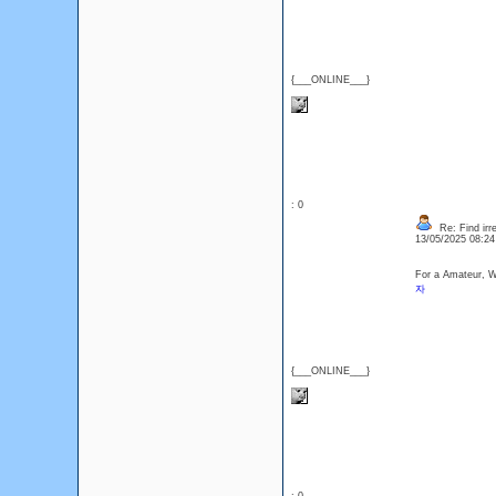
{___ONLINE___}
: 0
Re: Find irre
13/05/2025 08:2
For a Amateur, We
자
{___ONLINE___}