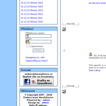
31.12.15 Shrnutí 2015
we become what 
31.12.14 Shrnutí 2014
31.12.13 Shrnutí 2013
31.12.12 Shrnutí 2012
31.12.11 Shrnutí 2011
31.12.10 Shrnutí 2010
{___ONLINE___}
Přihlášení
Přihlašovací jméno:
Heslo:
zapamatovat
: 0
Re: Find irre
Zaregistruj se, zde!
23/06/2025 14:1
Zapomněl(a) jsi heslo?
This specific is a
want to to view e
Kontakt
วิเคราะห์เกม
enduro@horazdovice.cz
Najdete nás na Facebooku:
{___ONLINE___}
Webmaster
© Copyright 2007 - 2026
Enduro team Horažďovice
Powered by :
admin
Design by :
admin
Vaše IP adresa :