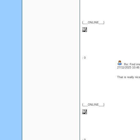
{___ONLINE___}
: 0
Re: Find irre
27/11/2025 10:4
That is really ni
{___ONLINE___}