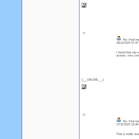
: 0
Re: Find irre
29/11/2025 07:4
I found that site 
actions, very cu
{___ONLINE___}
: 0
Re: Find irre
27/11/2025 10:4
That is really ni