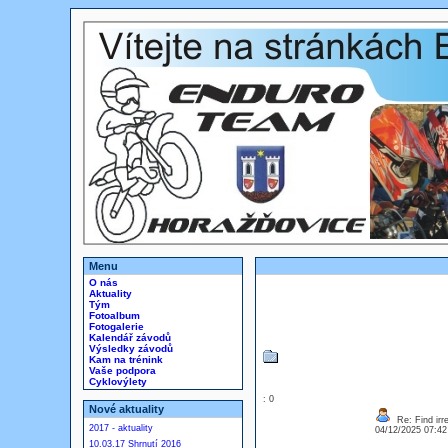
Menu
O nás
Aktuality
Tým
Fotoalbum
Fotogalerie
Kalendář závodů
Výsledky závodů
Kam na trénink
Vaše podpora
Cyklovýlety
: 0
Nové aktuality
Re: Find irre
2017 - aktuality
04/12/2025 07:4
10.03.17 Shrnutí 2016