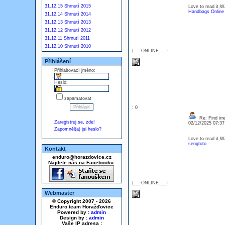
31.12.15 Shrnutí 2015
Love to read it,
Handbags Online
31.12.14 Shrnutí 2014
31.12.13 Shrnutí 2013
31.12.12 Shrnutí 2012
31.12.11 Shrnutí 2011
31.12.10 Shrnutí 2010
{___ONLINE___}
Přihlášení
Přihlašovací jméno:
Heslo:
zapamatovat
: 0
Re: Find irre
Zaregistruj se, zde!
02/12/2025 07:3
Zapomněl(a) jsi heslo?
Love to read it,
sengtoto
Kontakt
enduro@horazdovice.cz
Najdete nás na Facebooku:
{___ONLINE___}
Webmaster
© Copyright 2007 - 2026
Enduro team Horažďovice
Powered by :
admin
Design by :
admin
Vaše IP adresa :