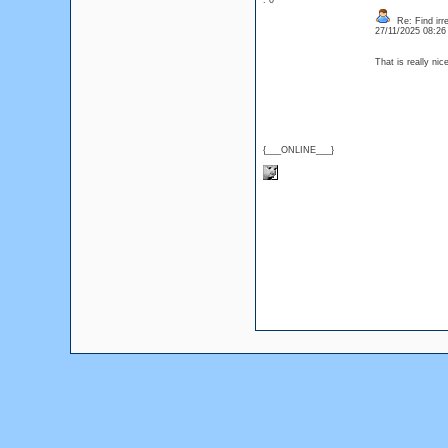
: 0
Re: Find irre
27/11/2025 08:2
That is really ni
{___ONLINE___}