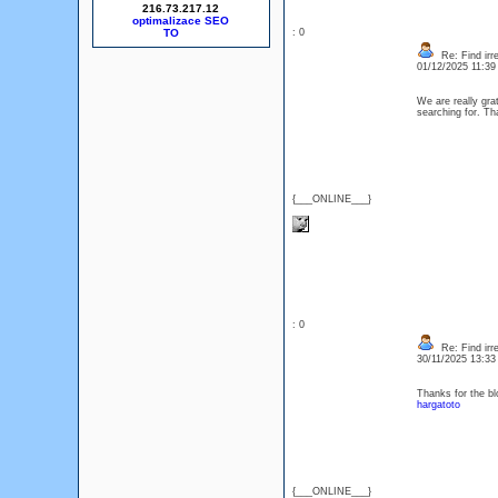
216.73.217.12
optimalizace SEO
: 0
Re: Find irre
01/12/2025 11:3
We are really grat
searching for. T
{___ONLINE___}
: 0
Re: Find irre
30/11/2025 13:3
Thanks for the bl
hargatoto
{___ONLINE___}