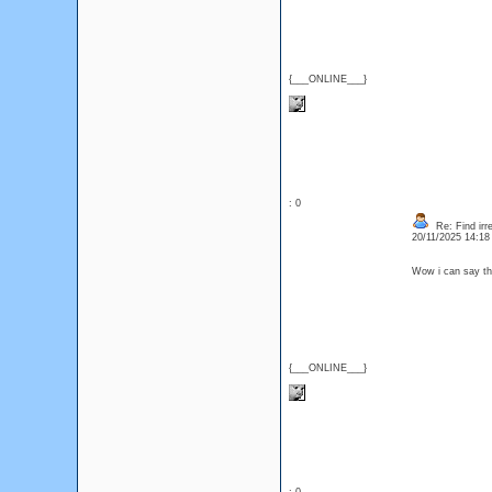
{___ONLINE___}
: 0
Re: Find irre
20/11/2025 14:1
Wow i can say tha
{___ONLINE___}