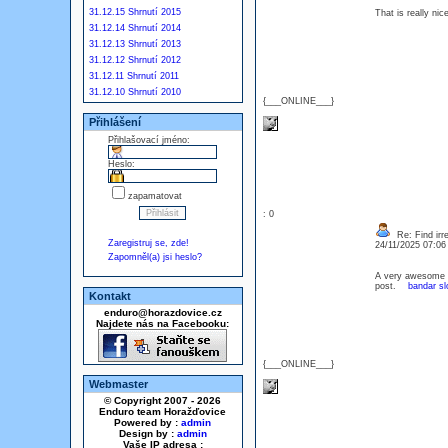
31.12.15 Shrnutí 2015
That is really ni
31.12.14 Shrnutí 2014
31.12.13 Shrnutí 2013
31.12.12 Shrnutí 2012
31.12.11 Shrnutí 2011
31.12.10 Shrnutí 2010
{___ONLINE___}
Přihlášení
Přihlašovací jméno:
Heslo:
zapamatovat
: 0
Re: Find irre
Zaregistruj se, zde!
24/11/2025 07:0
Zapomněl(a) jsi heslo?
A very awesome blo
post.
bandar sl
Kontakt
enduro@horazdovice.cz
Najdete nás na Facebooku:
{___ONLINE___}
Webmaster
© Copyright 2007 - 2026
Enduro team Horažďovice
Powered by :
admin
Design by :
admin
Vaše IP adresa :