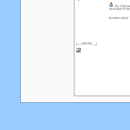
: 0
Re: Find irre
20/11/2025 07:5
Excellent article.
{___ONLINE___}