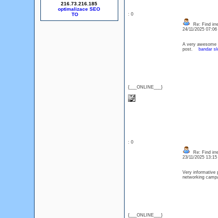
216.73.216.185
optimalizace SEO
: 0
Re: Find irre
24/11/2025 07:0
A very awesome blo
post.
bandar sl
{___ONLINE___}
: 0
Re: Find irre
23/11/2025 13:1
Very informative 
networking cam
{___ONLINE___}