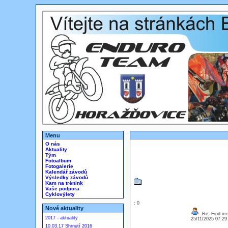
Menu
O nás
Aktuality
Tým
Fotoalbum
Fotogalerie
Kalendář závodů
Výsledky závodů
Kam na trénink
Vaše podpora
Cyklovýlety
: 0
Nové aktuality
Re: Find irre
2017 - aktuality
25/11/2025 07:2
10.03.17 Shrnutí 2016