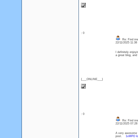
: 0
Re: Find irre
22/11/2025 11:3
I definitely enjoy
a great blog, an
{___ONLINE___}
: 0
Re: Find irre
22/11/2025 07:2
A very awesome blo
post.
1xMPO lo