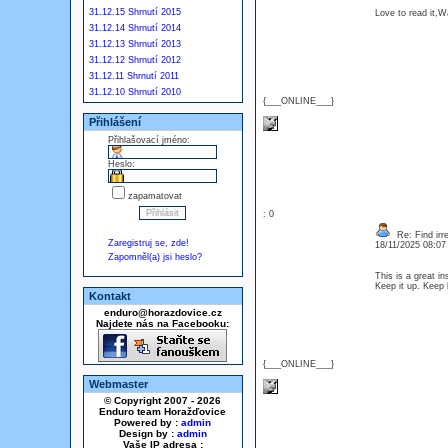
31.12.15 Shrnutí 2015
Love to read it,
31.12.14 Shrnutí 2014
31.12.13 Shrnutí 2013
31.12.12 Shrnutí 2012
31.12.11 Shrnutí 2011
31.12.10 Shrnutí 2010
{___ONLINE___}
Přihlášení
Přihlašovací jméno:
Heslo:
zapamatovat
: 0
Re: Find irre
Zaregistruj se, zde!
18/11/2025 08:0
Zapomněl(a) jsi heslo?
This is a great in
Keep it up. Keep
Kontakt
enduro@horazdovice.cz
Najdete nás na Facebooku:
{___ONLINE___}
Webmaster
© Copyright 2007 - 2026
Enduro team Horažďovice
Powered by :
admin
Design by :
admin
Vaše IP adresa :