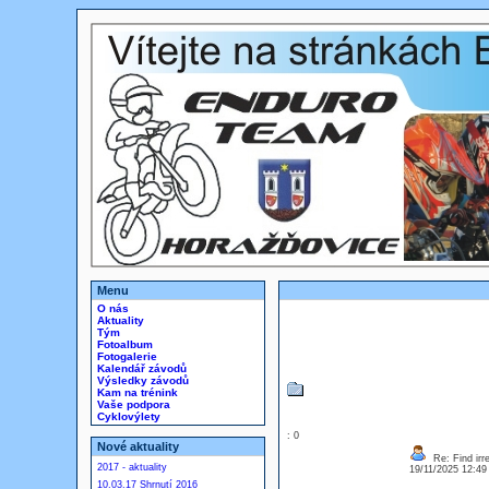
Menu
O nás
Aktuality
Tým
Fotoalbum
Fotogalerie
Kalendář závodů
Výsledky závodů
Kam na trénink
Vaše podpora
Cyklovýlety
: 0
Nové aktuality
Re: Find irre
2017 - aktuality
19/11/2025 12:4
10.03.17 Shrnutí 2016