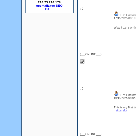
216.73.216.176
optimalizace SEO
: 0
Re: Find irre
17/11/2025 08:1
Wow i can say tha
{___ONLINE___}
: 0
Re: Find irre
16/11/2025 08:0
This is my first t
situs slot
{___ONLINE___}