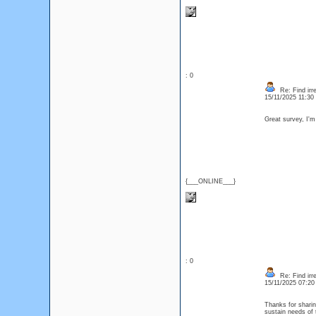
: 0
Re: Find irre
15/11/2025 11:3
Great survey, I'
{___ONLINE___}
: 0
Re: Find irre
15/11/2025 07:2
Thanks for sharin
sustain needs of