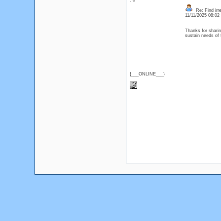
: 0
Re: Find irre
11/11/2025 08:0
Thanks for sharin
sustain needs of
{___ONLINE___}