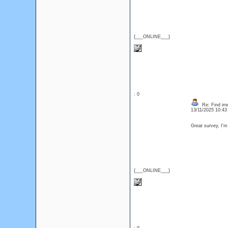
{___ONLINE___}
: 0
Re: Find irre
13/11/2025 10:4
Great survey, I'
{___ONLINE___}