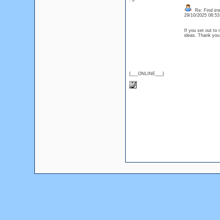
: 0
Re: Find irre
29/10/2025 08:5
If you set out to
ideas. Thank y
{___ONLINE___}