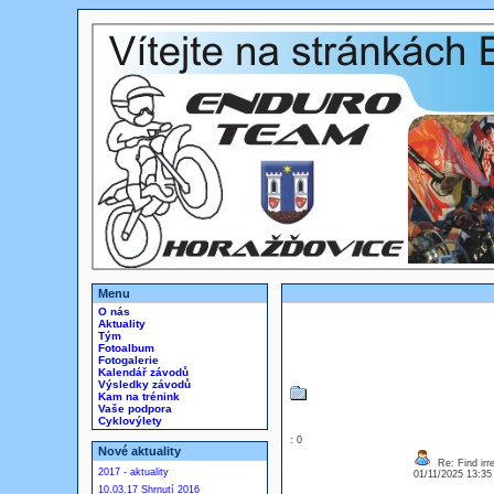
Menu
O nás
Aktuality
Tým
Fotoalbum
Fotogalerie
Kalendář závodů
Výsledky závodů
Kam na trénink
Vaše podpora
Cyklovýlety
: 0
Nové aktuality
Re: Find irre
2017 - aktuality
01/11/2025 13:3
10.03.17 Shrnutí 2016