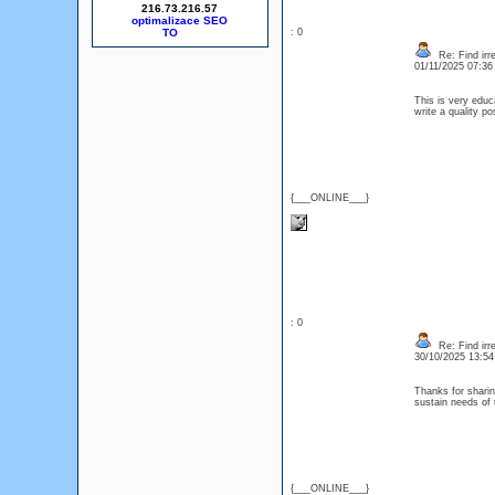
216.73.216.57
optimalizace SEO
: 0
Re: Find irre
01/11/2025 07:3
This is very educ
write a quality 
{___ONLINE___}
: 0
Re: Find irre
30/10/2025 13:5
Thanks for sharin
sustain needs of
{___ONLINE___}