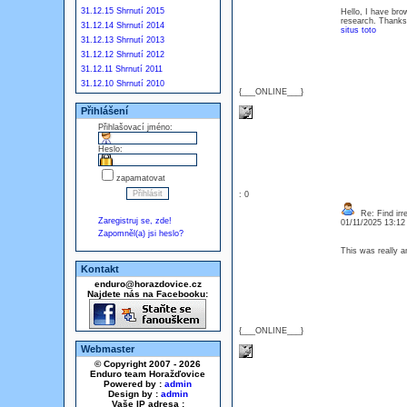
31.12.15 Shrnutí 2015
Hello, I have bro
research. Thanks
31.12.14 Shrnutí 2014
situs toto
31.12.13 Shrnutí 2013
31.12.12 Shrnutí 2012
31.12.11 Shrnutí 2011
31.12.10 Shrnutí 2010
{___ONLINE___}
Přihlášení
Přihlašovací jméno:
Heslo:
zapamatovat
: 0
Re: Find irre
Zaregistruj se, zde!
01/11/2025 13:1
Zapomněl(a) jsi heslo?
This was really 
Kontakt
enduro@horazdovice.cz
Najdete nás na Facebooku:
{___ONLINE___}
Webmaster
© Copyright 2007 - 2026
Enduro team Horažďovice
Powered by :
admin
Design by :
admin
Vaše IP adresa :