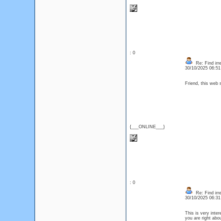
: 0
Re: Find irre
30/10/2025 06:5
Friend, this web s
{___ONLINE___}
: 0
Re: Find irre
30/10/2025 06:3
This is very inte
you are right ab