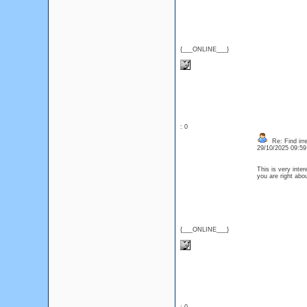
{___ONLINE___}
: 0
Re: Find irre
29/10/2025 09:5
This is very inte
you are right ab
{___ONLINE___}