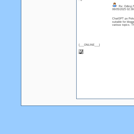
: 0
Re: Odkryj 
06/05/2025 02:3
ChatGPT po Polsku
suitable for blog
various topics. Th
{___ONLINE___}