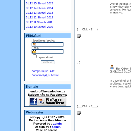
31.12.15 Shrnutí 2015
One of the most 
is how they play 
31.12.14 Shrnutí 2014
emotions like fea
immersive.
31.12.13 Shrnutí 2013
31.12.12 Shrnutí 2012
31.12.11 Shrnutí 2011
31.12.10 Shrnutí 2010
{___ONLINE___}
Přihlášení
Přihlašovací jméno:
Heslo:
zapamatovat
: 0
Re: Odkryj 
Zaregistruj se, zde!
08/08/2025 01:5
Zapomněl(a) jsi heslo?
In a world full of
accidents, you wi
Kontakt
where being quick
enduro@horazdovice.cz
Najdete nás na Facebooku:
{___ONLINE___}
Webmaster
© Copyright 2007 - 2026
Enduro team Horažďovice
Powered by :
admin
Design by :
admin
Vaše IP adresa :