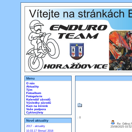
Menu
O nás
Aktuality
Tým
Fotoalbum
Fotogalerie
Kalendář závodů
Výsledky závodů
Kam na trénink
Vaše podpora
Cyklovýlety
: 0
Nové aktuality
Re: Odkryj 
2017 - aktuality
25/08/2025 03:5
10.03.17 Shrnutí 2016