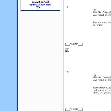
216.73.217.93
optimalizace SEO
: 0
Re: Odkryj 
01/08/2025 08:3
The more you cli
becomes.
{___ONLINE___}
: 0
Re: Odkryj 
23/07/2025 01:5
Snow Rider 3D
ta
perform tricks, a
more. Are you re
{___ONLINE___}