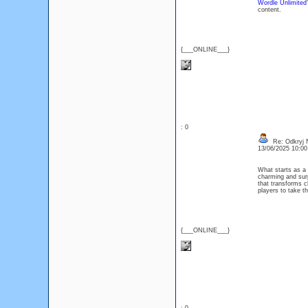
Wordle Unlimited
content.
{___ONLINE___}
: 0
Re: Odkryj 
13/06/2025 10:0
What starts as a
charming and surpr
that transforms cl
players to take t
{___ONLINE___}