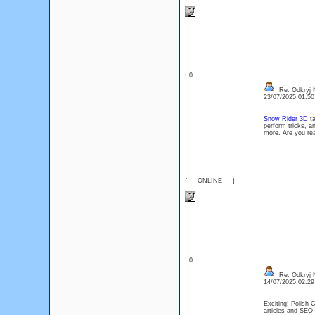
: 0
Re: Odkryj 
23/07/2025 01:5
Snow Rider 3D
ta
perform tricks, a
more. Are you re
{___ONLINE___}
: 0
Re: Odkryj 
14/07/2025 02:2
Exciting! Polish 
articles and SEO