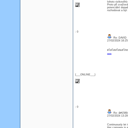
tohoto rizikového
Proto při zvažová
potenciální dopad
rozhodovat a být
: 0
Re: DAVID
27/02/2024 16:2
ดไดไดสไดมสไhttps
ผผผ
{___ONLINE___}
: 0
Re: &#1589;
27/02/2024 13:2
Continuously let 
Her company is ex