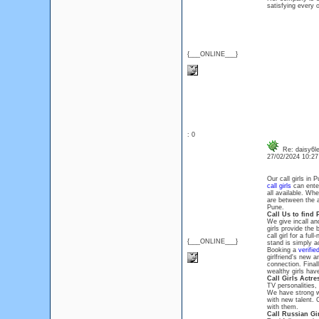
satisfying every 
{___ONLINE___}
: 0
Re: daisy6l
27/02/2024 10:2
Our call girls in
call girls
can ente
all available. Wh
are between the ag
Pune.
Call Us to find
We give incall and
girls provide the
call girl for a fu
{___ONLINE___}
stand is simply a
Booking a
verifie
girlfriend's new a
connection. Final
wealthy girls hav
Call Girls Actr
TV personalities,
We have strong wo
with new talent. 
with them.
Call Russian Gi