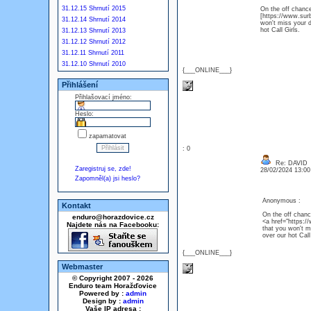
31.12.15 Shrnutí 2015
On the off chance
[https://www.surb
31.12.14 Shrnutí 2014
won't miss your d
hot Call Girls.
31.12.13 Shrnutí 2013
31.12.12 Shrnutí 2012
31.12.11 Shrnutí 2011
31.12.10 Shrnutí 2010
{___ONLINE___}
Přihlášení
Přihlašovací jméno:
Heslo:
zapamatovat
: 0
Re: DAVID
Zaregistruj se, zde!
28/02/2024 13:0
Zapomněl(a) jsi heslo?
Anonymous :
Kontakt
On the off chanc
enduro@horazdovice.cz
<a href="https:/
Najdete nás na Facebooku:
that you won't mi
over our hot Call 
{___ONLINE___}
Webmaster
© Copyright 2007 - 2026
Enduro team Horažďovice
Powered by :
admin
Design by :
admin
Vaše IP adresa :