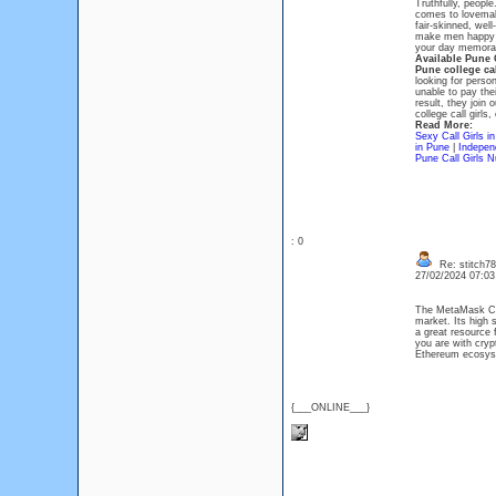
Truthfully, peopl
comes to lovemaki
fair-skinned, well
make men happy t
your day memora
Available Pune 
Pune college cal
looking for person
unable to pay the
result, they join
college call girl
Read More:
Sexy Call Girls i
in Pune
|
Independ
Pune Call Girls 
: 0
Re: stitch78
27/02/2024 07:0
The MetaMask Chr
market. Its high 
a great resource 
you are with cryp
Ethereum ecosys
{___ONLINE___}