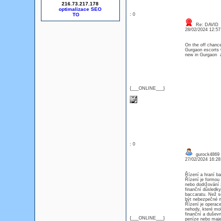
216.73.217.178
optimalizace SEO
: 0
Re: DAVID
28/02/2024 12:5
On the off chance
Gurgaon escorts w
new in Gurgaon an
{___ONLINE___}
: 0
gurock4869
27/02/2024 16:2
Řízení a hraní ba
Řízení je formou t
nebo dodržování z
finanční důsledky
baccaratu. Než se
být nebezpečné n
Řízení je operace
nehody, které moh
finanční a duševn
{___ONLINE___}
peníze nebo maje