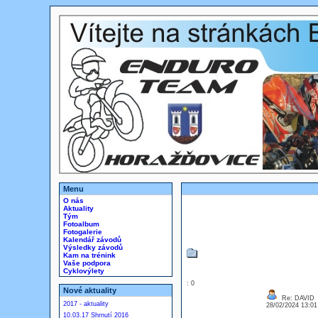
Menu
O nás
Aktuality
Tým
Fotoalbum
Fotogalerie
Kalendář závodů
Výsledky závodů
Kam na trénink
Vaše podpora
Cyklovýlety
: 0
Nové aktuality
Re: DAVID
2017 - aktuality
28/02/2024 13:0
10.03.17 Shrnutí 2016