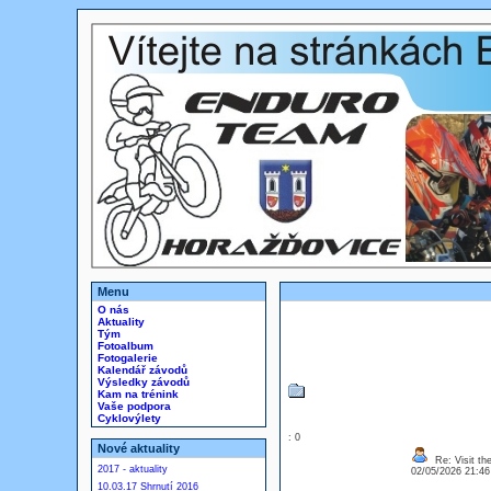
Menu
O nás
Aktuality
Tým
Fotoalbum
Fotogalerie
Kalendář závodů
Výsledky závodů
Kam na trénink
Vaše podpora
Cyklovýlety
: 0
Nové aktuality
Re: Visit the
2017 - aktuality
02/05/2026 21:4
10.03.17 Shrnutí 2016