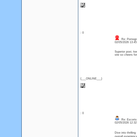
: 0
Re: Pornogr
02/05/2026 13:4
Superior post, ke
site so cheers fo
{___ONLINE___}
: 0
Re: Escorts 
02/05/2026 12:3
Dive into thrilling
overall experienc