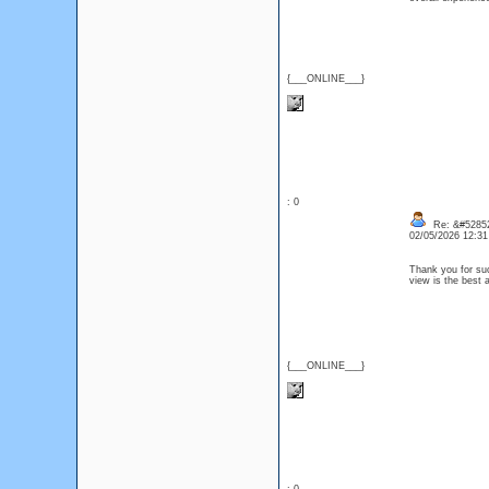
{___ONLINE___}
: 0
Re: &#52852
02/05/2026 12:3
Thank you for such
view is the bes
{___ONLINE___}