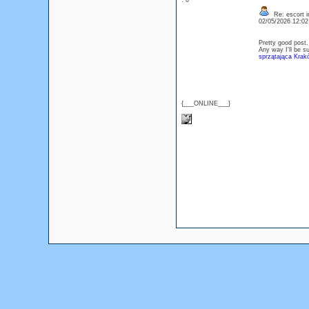
: 0
Re: escort i
02/05/2026 12:0
Pretty good post.
Any way I'll be s
sprzątająca Krak
{___ONLINE___}