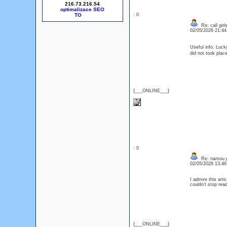
216.73.216.54
optimalizace SEO
: 0
Re: call girl
02/05/2026 21:4
Useful info. Luck
did not took plac
{___ONLINE___}
: 0
Re: namou p
02/05/2026 13:4
I admire this arti
couldn’t stop re
{___ONLINE___}