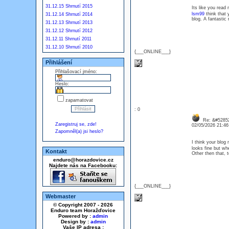
31.12.15 Shrnutí 2015
Its like you read
lsm99
think that 
31.12.14 Shrnutí 2014
blog. A fantastic r
31.12.13 Shrnutí 2013
31.12.12 Shrnutí 2012
31.12.11 Shrnutí 2011
31.12.10 Shrnutí 2010
{___ONLINE___}
Přihlášení
Přihlašovací jméno:
Heslo:
zapamatovat
: 0
Re: &#52852
Zaregistruj se, zde!
02/05/2026 21:4
Zapomněl(a) jsi heslo?
I think your blog
looks fine but wh
Kontakt
Other then that, te
enduro@horazdovice.cz
Najdete nás na Facebooku:
{___ONLINE___}
Webmaster
© Copyright 2007 - 2026
Enduro team Horažďovice
Powered by :
admin
Design by :
admin
Vaše IP adresa :