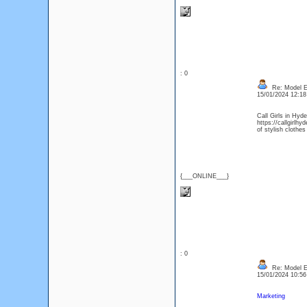
: 0
Re: Model Es
15/01/2024 12:1
Call Girls in Hyde
https://callgirlhy
of stylish clothes
{___ONLINE___}
: 0
Re: Model Es
15/01/2024 10:5
Marketing