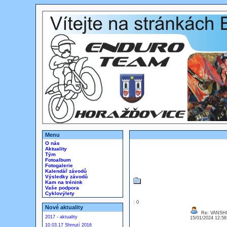
Menu
O nás
Aktuality
Tým
Fotoalbum
Fotogalerie
Kalendář závodů
Výsledky závodů
Kam na trénink
Vaše podpora
Cyklovýlety
: 0
Nové aktuality
Re: VANSH
2017 - aktuality
15/01/2024 12:5
10.03.17 Shrnutí 2016