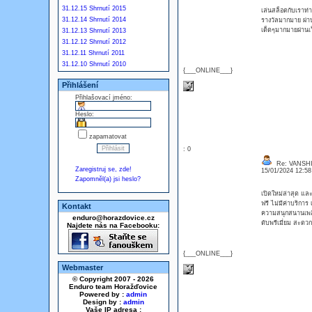
31.12.15 Shrnutí 2015
เล่นสล็อตกับเราท่
31.12.14 Shrnutí 2014
รางวัลมากมาย ผ่าน
เด็ดๆมากมายผ่านเว็
31.12.13 Shrnutí 2013
31.12.12 Shrnutí 2012
31.12.11 Shrnutí 2011
31.12.10 Shrnutí 2010
{___ONLINE___}
Přihlášení
Přihlašovací jméno:
Heslo:
zapamatovat
: 0
Re: VANSH
Zaregistruj se, zde!
15/01/2024 12:5
Zapomněl(a) jsi heslo?
เปิดใหม่ล่าสุด แล
ฟรี ไม่มีค่าบริการ
Kontakt
ความสนุกสนานเพลิด
enduro@horazdovice.cz
ดับพรีเมี่ยม สะดว
Najdete nás na Facebooku:
{___ONLINE___}
Webmaster
© Copyright 2007 - 2026
Enduro team Horažďovice
Powered by :
admin
Design by :
admin
Vaše IP adresa :