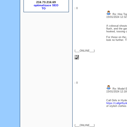
216.73.216.69
optimalizace SEO
: 0
Re: Hire Top
15/01/2024 12:3
A colossal shouto
flush, and the ga
hooked, tossing c
For those on the 
look no further. T
{___ONLINE___}
: 0
Re: Model Es
15/01/2024 12:1
Call Girls in Hyde
https://callgirlhy
of stylish clothes
{___ONLINE___}