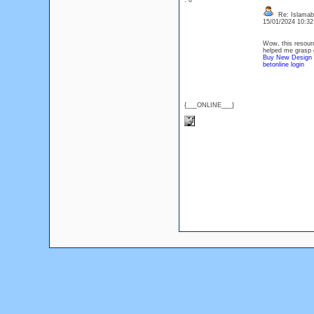
: 0
Re: Islamab
15/01/2024 10:3
Wow, this resourc
helped me grasp 
Buy New Design B
betonline login
{___ONLINE___}