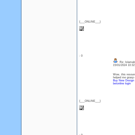
{___ONLINE___}
: 0
Re: Islamab
15/01/2024 10:3
Wow, this resourc
helped me grasp 
Buy New Design B
betonline login
{___ONLINE___}