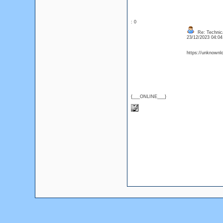
: 0
Re: Technica
23/12/2023 04:0
https://unknownlo
{___ONLINE___}