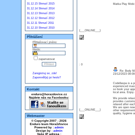
31.12.15 Shrnutí 2015
Matka Play Mobi: 
31.12.14 Shrnutí 2014
31.12.13 Shrnutí 2013
31.12.12 Shrnutí 2012
31.12.11 Shrnutí 2011
31.12.10 Shrnutí 2010
{___ONLINE___}
Přihlášení
Přihlašovací jméno:
Heslo:
zapamatovat
: 0
Re: Body Ma
Zaregistruj se, zde!
23/12/2023 09:0
Zapomněl(a) jsi heslo?
Codellaspa is a p
experienced masse
Kontakt
so book your app
local area. Enjoy
enduro@horazdovice.cz
Najdete nás na Facebooku:
We provide relax
provides customi
relaxed after eac
We are open now
{___ONLINE___}
other requiremen
quality, hygiene 
Webmaster
© Copyright 2007 - 2026
Enduro team Horažďovice
Powered by :
admin
Design by :
admin
Vaše IP adresa :