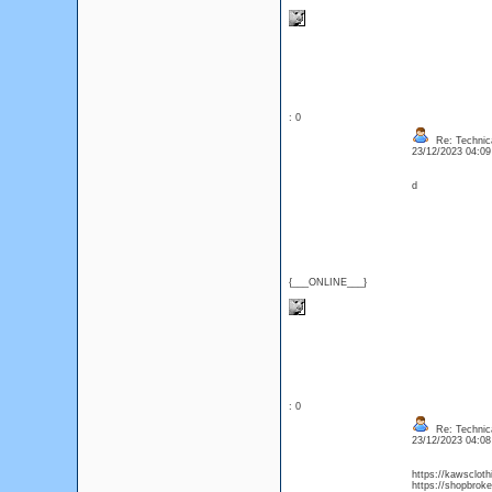
: 0
Re: Technica
23/12/2023 04:0
d
{___ONLINE___}
: 0
Re: Technica
23/12/2023 04:0
https://kawsclot
https://shopbrok