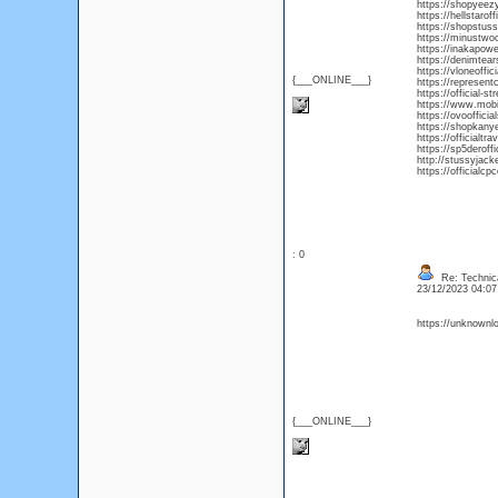
https://shopyee
https://hellstarof
https://shopstuss
https://minustwo
https://inakapowe
https://denimtear
https://vloneoffi
{___ONLINE___}
https://represent
https://official-s
https://www.mobi
https://ovooffici
https://shopkan
https://officialt
https://sp5deroffi
http://stussyjack
https://officialc
: 0
Re: Technica
23/12/2023 04:0
https://unknown
{___ONLINE___}