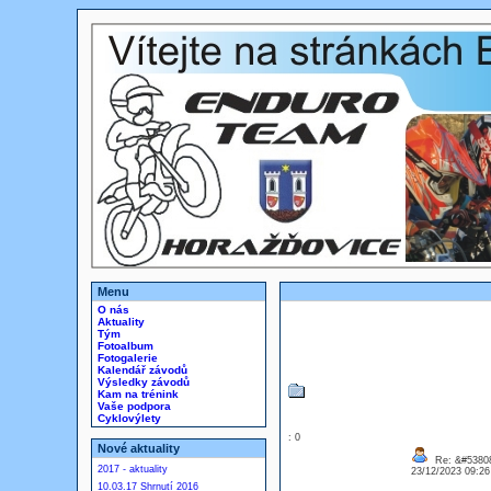
Menu
O nás
Aktuality
Tým
Fotoalbum
Fotogalerie
Kalendář závodů
Výsledky závodů
Kam na trénink
Vaše podpora
Cyklovýlety
: 0
Nové aktuality
Re: &#53808
2017 - aktuality
23/12/2023 09:2
10.03.17 Shrnutí 2016