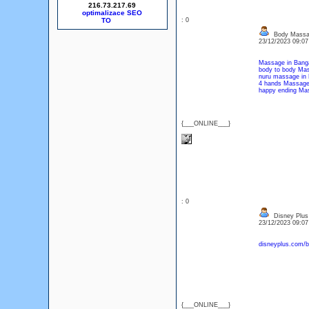
216.73.217.69
optimalizace SEO
: 0
Body Massag
23/12/2023 09:0
Massage in Bang
body to body Mas
nuru massage in 
4 hands Massage 
happy ending Mas
{___ONLINE___}
: 0
Disney Plus
23/12/2023 09:0
disneyplus.com/b
{___ONLINE___}