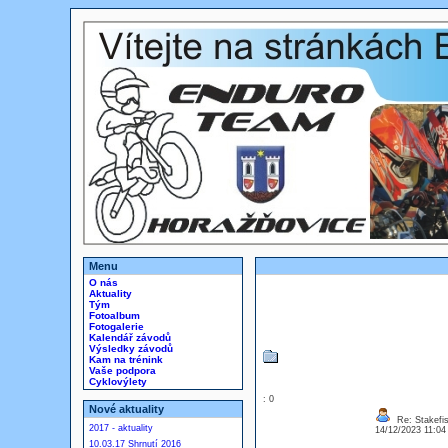
Menu
O nás
Aktuality
Tým
Fotoalbum
Fotogalerie
Kalendář závodů
Výsledky závodů
Kam na trénink
Vaše podpora
Cyklovýlety
: 0
Nové aktuality
Re: Stakefi
2017 - aktuality
14/12/2023 11:0
10.03.17 Shrnutí 2016