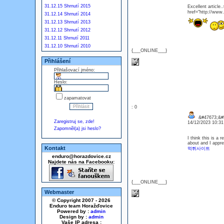
31.12.15 Shrnutí 2015
Excellent article
href="http://w
31.12.14 Shrnutí 2014
31.12.13 Shrnutí 2013
31.12.12 Shrnutí 2012
31.12.11 Shrnutí 2011
31.12.10 Shrnutí 2010
{___ONLINE___}
Přihlášení
Přihlašovací jméno:
Heslo:
zapamatovat
: 0
&#47673;&#5
Zaregistruj se, zde!
14/12/2023 10:3
Zapomněl(a) jsi heslo?
I think this is a 
about and I apprec
Kontakt
먹튀사이트
enduro@horazdovice.cz
Najdete nás na Facebooku:
{___ONLINE___}
Webmaster
© Copyright 2007 - 2026
Enduro team Horažďovice
Powered by :
admin
Design by :
admin
Vaše IP adresa :