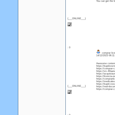
You can get the b
{___ONLINE___}
: 0
comprar lice
14/12/2023 06:1
Awesome content, 
https://kupitivoz
https://comprar-
https://xn--80aa
https://acquista
https://licencia-
https://comprarli
https://medicale
https://kupiti-vo
{___ONLINE___}
https://real-doc
https://comprar-