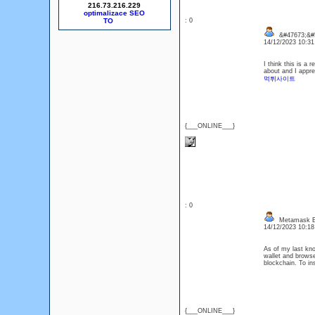
216.73.216.229
optimalizace SEO
: 0
&#47673;&#5
14/12/2023 10:3
I think this is a 
about and I apprec
먹튀사이트
{___ONLINE___}
: 0
Metamask Ex
14/12/2023 10:1
As of my last kn
wallet and browse
blockchain. To ins
{___ONLINE___}