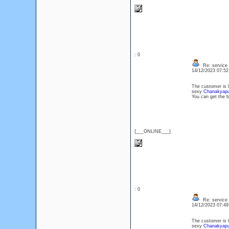
: 0
Re: service
14/12/2023 07:5
The customer is l
sexy
Chanakyapu
You can get the b
{___ONLINE___}
: 0
Re: service
14/12/2023 07:4
The customer is l
sexy
Chanakyapu