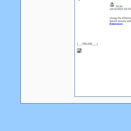
: 0
lucas
14/12/2023 04:0
Using the Ethere
based assets wit
Extension
{___ONLINE___}