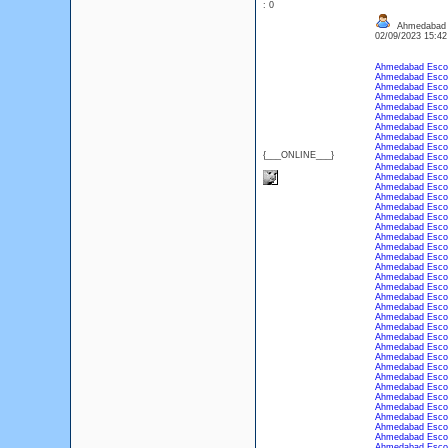
: 0
Ahmedabad E
02/09/2023 15:4
Ahmedabad Esco
Ahmedabad Esco
Ahmedabad Esco
Ahmedabad Esco
Ahmedabad Esco
Ahmedabad Esco
Ahmedabad Esco
Ahmedabad Esco
Ahmedabad Esco
{___ONLINE___}
Ahmedabad Esco
Ahmedabad Esco
Ahmedabad Esco
Ahmedabad Esco
Ahmedabad Esco
Ahmedabad Esco
Ahmedabad Esco
Ahmedabad Esco
Ahmedabad Esco
Ahmedabad Esco
Ahmedabad Esco
Ahmedabad Esco
Ahmedabad Esco
Ahmedabad Esco
Ahmedabad Esco
Ahmedabad Esco
Ahmedabad Esco
Ahmedabad Esco
Ahmedabad Esco
Ahmedabad Esco
Ahmedabad Esco
Ahmedabad Esco
Ahmedabad Esco
Ahmedabad Esco
Ahmedabad Esco
Ahmedabad Esco
Ahmedabad Esco
Ahmedabad Esco
Ahmedabad Esco
Ahmedabad Esco