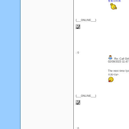
토토사이트
{___ONLINE___}
: 0
Re: Call Girl
02/09/2023 11:4
The next time Iyo
이트</a>
{___ONLINE___}
: 0