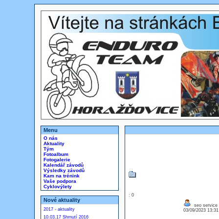
Menu
O nás
Aktuality
Tým
Fotoalbum
Fotogalerie
Kalendář závodů
Výsledky závodů
Kam na trénink
Vaše podpora
Cyklovýlety
: 0
Nové aktuality
seo service 
2017 - aktuality
03/09/2023 13:3
10.03.17 Shrnutí 2016