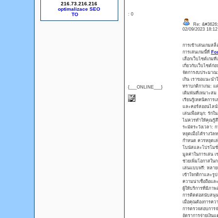
216.73.216.216
optimalizace SEO
: 0
Re: &#3626;
02/09/2023 18:1
การเข้าเล่นเกมสล็
การเล่นเกมนี้ที่
Fo
เลือกเว็บไซต์เกมที
เกี่ยวกับเว็บไซต์ก่
จัดการงบประมาณ: 
เกิน เราขอแนะนำให้
ทราบกติกาเกม: แต
{___ONLINE___}
เดิมพันที่เหมาะสม
เรียนรู้เทคนิคการ
และคอร์สออนไลน์ที่
เล่นเพื่อสนุก: รั
ไม่ควรทำให้คุณรู้ส
ระมัดระวังเวลา: ก
หยุดเมื่อได้รางว
กำหนด ควรหยุดเล่
โบนัสและโปรโมชั่น
มูลค่าในการเล่น เช
ช่วยเพิ่มโอกาสในก
เล่นแบบฟรี: หลายเ
เข้าใจกติกาและรูปแ
ความน่าเชื่อถือและ
ผู้ให้บริการที่มีภา
การติดต่อสนับสนุน
เมื่อคุณต้องการคว
การตรวจสอบการจ่า
อัตราการจ่ายเงินแ