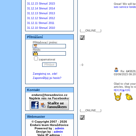
31.12.15 Shrnutí 2015
Great! We will be
seo service lond
31.12.14 Shrnutí 2014
31.12.13 Shrnutí 2013
31.12.12 Shrnutí 2012
31.12.11 Shrnutí 2011
31.12.10 Shrnutí 2010
{___ONLINE___}
Přihlášení
Přihlašovací jméno:
Heslo:
zapamatovat
: 0
Re: &#3626;
Zaregistruj se, zde!
03/09/2023 09:2
Zapomněl(a) jsi heslo?
Glad to chat your
articles, blog to 
Kontakt
메이저놀이터
enduro@horazdovice.cz
Najdete nás na Facebooku:
{___ONLINE___}
Webmaster
© Copyright 2007 - 2026
Enduro team Horažďovice
Powered by :
admin
Design by :
admin
Vaše IP adresa :