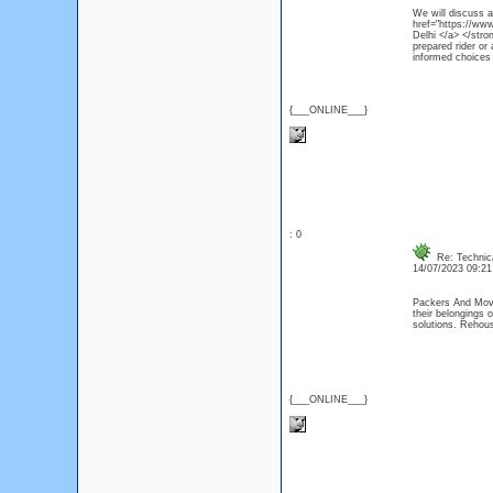
We will discuss a
href="https://www
Delhi </a> </stron
prepared rider or 
informed choices 
{___ONLINE___}
: 0
Re: Technica
14/07/2023 09:2
Packers And Mover
their belongings 
solutions. Rehous
{___ONLINE___}