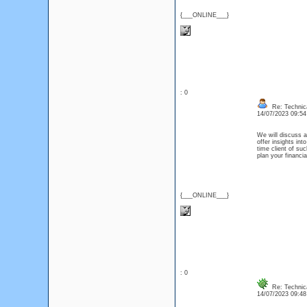
{___ONLINE___}
: 0
Re: Technica
14/07/2023 09:5
We will discuss a
offer insights int
time client of suc
plan your financia
{___ONLINE___}
: 0
Re: Technica
14/07/2023 09:4