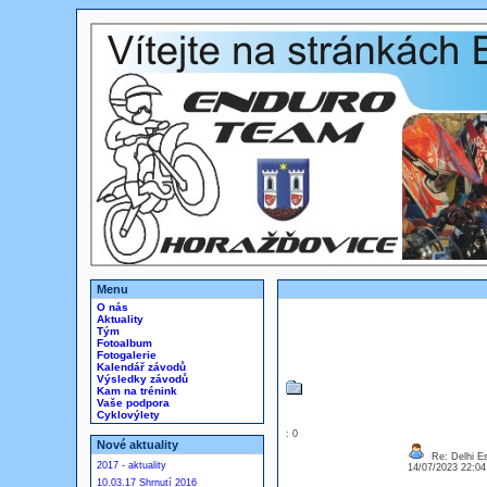
Menu
O nás
Aktuality
Tým
Fotoalbum
Fotogalerie
Kalendář závodů
Výsledky závodů
Kam na trénink
Vaše podpora
Cyklovýlety
: 0
Nové aktuality
Re: Delhi Es
2017 - aktuality
14/07/2023 22:0
10.03.17 Shrnutí 2016