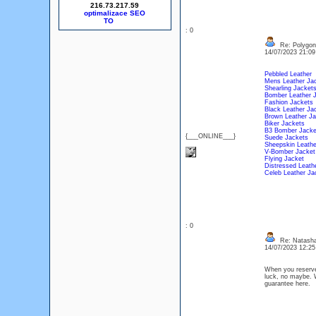
216.73.217.59
optimalizace SEO
: 0
Re: Polygon
14/07/2023 21:0
Pebbled Leather
Mens Leather Ja
Shearling Jacket
Bomber Leather 
Fashion Jackets
Black Leather Ja
Brown Leather Ja
Biker Jackets
B3 Bomber Jacke
{___ONLINE___}
Suede Jackets
Sheepskin Leathe
V-Bomber Jacket
Flying Jacket
Distressed Leath
Celeb Leather Ja
: 0
Re: Natash
14/07/2023 12:2
When you reserve
luck, no maybe. 
guarantee here.