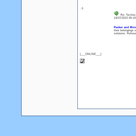
: 0
Re: Technica
14/07/2023 09:1
Packer and Mov
their belongings 
solutions. Rehous
{___ONLINE___}