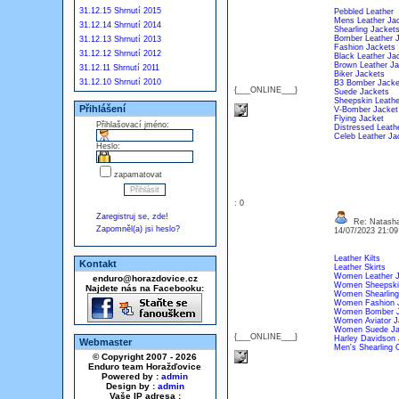
31.12.15 Shrnutí 2015
Pebbled Leather
Mens Leather Ja
31.12.14 Shrnutí 2014
Shearling Jacket
Bomber Leather 
31.12.13 Shrnutí 2013
Fashion Jackets
31.12.12 Shrnutí 2012
Black Leather Ja
Brown Leather Ja
31.12.11 Shrnutí 2011
Biker Jackets
31.12.10 Shrnutí 2010
B3 Bomber Jacke
{___ONLINE___}
Suede Jackets
Sheepskin Leathe
Přihlášení
V-Bomber Jacket
Flying Jacket
Přihlašovací jméno:
Distressed Leath
Celeb Leather Ja
Heslo:
zapamatovat
: 0
Zaregistruj se, zde!
Re: Natash
Zapomněl(a) jsi heslo?
14/07/2023 21:0
Leather Kilts
Kontakt
Leather Skirts
Women Leather J
enduro@horazdovice.cz
Women Sheepski
Najdete nás na Facebooku:
Women Shearling
Women Fashion 
Women Bomber J
Women Aviator J
Women Suede Ja
{___ONLINE___}
Harley Davidson 
Webmaster
Men's Shearling 
© Copyright 2007 - 2026
Enduro team Horažďovice
Powered by :
admin
Design by :
admin
Vaše IP adresa :