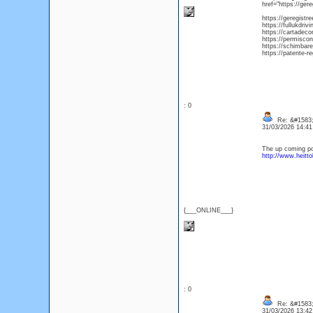
href="https://ger
https://geregistre
https://fullukdriv
https://cartadec
https://permiscon
https://schimbar
https://patente-r
: 0
Re: &#1583;
31/03/2026 14:4
The up coming poi
http://www.heitto
{___ONLINE___}
: 0
Re: &#1583;
31/03/2026 13:4