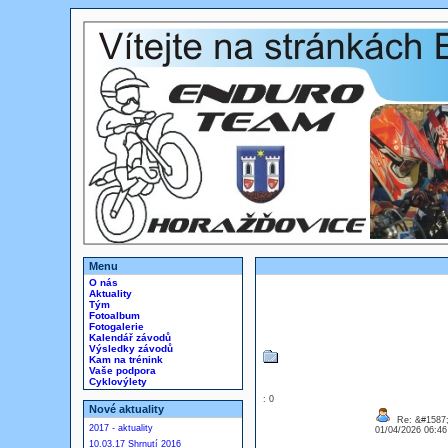
Menu
O nás
Aktuality
Tým
Fotoalbum
Fotogalerie
Kalendář závodů
Výsledky závodů
Kam na trénink
Vaše podpora
Cyklovýlety
: 0
Nové aktuality
Re: &#1587;
2017 - aktuality
01/04/2026 06:4
10.03.17 Shrnutí 2016