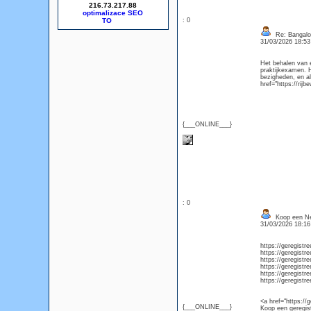
216.73.217.88
optimalizace SEO
: 0
Re: Bangalor
31/03/2026 18:5
Het behalen van e
praktijkexamen. H
bezigheden, en al
href="https://rijb
{___ONLINE___}
: 0
Koop een Ned
31/03/2026 18:1
https://geregistre
https://geregistre
https://geregistre
https://geregistr
https://geregistr
https://geregistr
<a href="https://
{___ONLINE___}
Koop een geregist