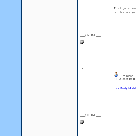
Thank you so much
here because y
{___ONLINE___}
: 0
Re: Richa
31/03/2026 10:1
Elite Busty Model
{___ONLINE___}