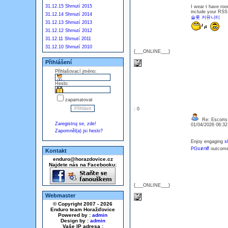
31.12.15 Shrnutí 2015
I wear t have roo
include your RSS c
31.12.14 Shrnutí 2014
슬롯 커뮤니티
31.12.13 Shrnutí 2013
31.12.12 Shrnutí 2012
31.12.11 Shrnutí 2011
31.12.10 Shrnutí 2010
{___ONLINE___}
Přihlášení
Přihlašovací jméno:
Heslo:
zapamatovat
: 0
Re: Escorts 
Zaregistruj se, zde!
01/04/2026 06:3
Zapomněl(a) jsi heslo?
Enjoy engaging
s
PGแตกดี
outcome
Kontakt
enduro@horazdovice.cz
Najdete nás na Facebooku:
{___ONLINE___}
Webmaster
© Copyright 2007 - 2026
Enduro team Horažďovice
Powered by :
admin
Design by :
admin
Vaše IP adresa :