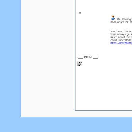
: 0
Re: Pornogra
31/03/2026 09:0
You there, this is
what always get
much about this s
could understand 
https://nextpath
{___ONLINE___}