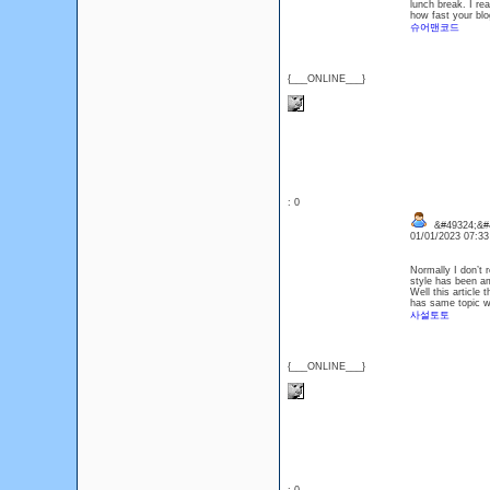
lunch break. I re
how fast your blo
슈어맨코드
{___ONLINE___}
: 0
&#49324;&#
01/01/2023 07:3
Normally I don’t r
style has been am
Well this article 
has same topic wi
사설토토
{___ONLINE___}