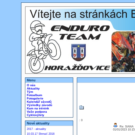
Menu
O nás
Aktuality
Tým
Fotoalbum
Fotogalerie
Kalendář závodů
Výsledky závodů
Kam na trénink
Vaše podpora
Cyklovýlety
: 0
Nové aktuality
Re: SIANA
2017 - aktuality
01/01/2023 10:1
10.03.17 Shrnutí 2016