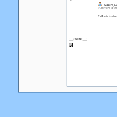
: 0
&#47673;&#5
01/01/2023 06:3
California is whe
{___ONLINE___}