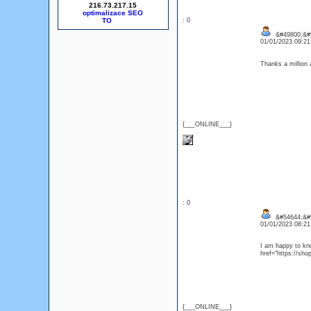
216.73.217.15
optimalizace SEO
: 0
&#49800;&#
01/01/2023 09:2
Thanks a million
{___ONLINE___}
: 0
&#54644;&#
01/01/2023 08:2
I am happy to kn
href="https://s
{___ONLINE___}