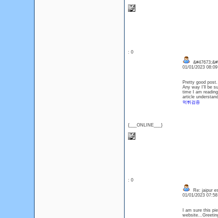
: 0
&#47673;&#
01/01/2023 08:0
Pretty good post.
Any way I’ll be s
time I am reading
article understan
먹튀검증
{___ONLINE___}
: 0
Re: jaipur e
01/01/2023 07:5
I am sure this pie
website...Greetin