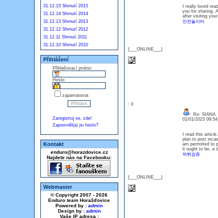
31.12.15 Shrnutí 2015
I really loved re
you for sharing..
31.12.14 Shrnutí 2014
after visiting you
31.12.13 Shrnutí 2013
안전놀이터
31.12.12 Shrnutí 2012
31.12.11 Shrnutí 2011
31.12.10 Shrnutí 2010
{___ONLINE___}
Přihlášení
Přihlašovací jméno:
Heslo:
zapamatovat
: 0
Re: SIANA
Zaregistruj se, zde!
01/01/2023 09:5
Zapomněl(a) jsi heslo?
I read this articl
plan to post inca
Kontakt
am permitted to p
it ought to be, a d
enduro@horazdovice.cz
먹튀검증
Najdete nás na Facebooku:
{___ONLINE___}
Webmaster
© Copyright 2007 - 2026
Enduro team Horažďovice
Powered by :
admin
Design by :
admin
Vaše IP adresa :