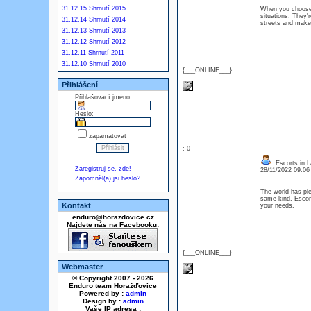
31.12.15 Shrnutí 2015
When you choose
situations. They'
31.12.14 Shrnutí 2014
streets and make 
31.12.13 Shrnutí 2013
31.12.12 Shrnutí 2012
31.12.11 Shrnutí 2011
31.12.10 Shrnutí 2010
{___ONLINE___}
Přihlášení
Přihlašovací jméno:
Heslo:
zapamatovat
: 0
Escorts in L
Zaregistruj se, zde!
28/11/2022 09:0
Zapomněl(a) jsi heslo?
The world has ple
same kind. Escort
Kontakt
your needs.
enduro@horazdovice.cz
Najdete nás na Facebooku:
{___ONLINE___}
Webmaster
© Copyright 2007 - 2026
Enduro team Horažďovice
Powered by :
admin
Design by :
admin
Vaše IP adresa :