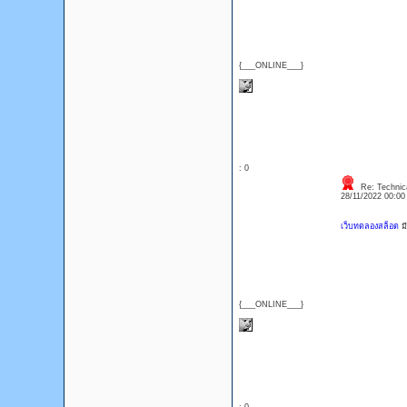
{___ONLINE___}
: 0
Re: Technica
28/11/2022 00:0
เว็บทดลองสล็อต
ม
{___ONLINE___}