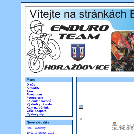
Menu
O nás
Aktuality
Tým
Fotoalbum
Fotogalerie
Kalendář závodů
Výsledky závodů
Kam na trénink
Vaše podpora
Cyklovýlety
: 0
Nové aktuality
escort in La
2017 - aktuality
28/11/2022 09:5
10.03.17 Shrnutí 2016