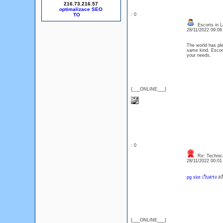
216.73.216.57
optimalizace SEO
: 0
Escorts in L
28/11/2022 09:0
The world has ple
same kind. Escort
your needs.
{___ONLINE___}
: 0
Re: Technica
28/11/2022 00:0
pg slot เว็บตรง
สล
{___ONLINE___}