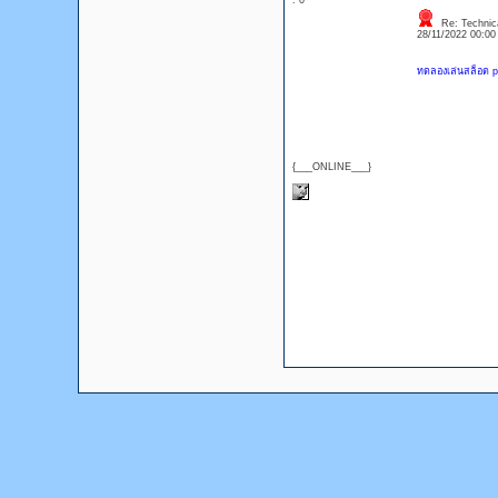
: 0
Re: Technica
28/11/2022 00:0
ทดลองเล่นสล็อต pg
{___ONLINE___}