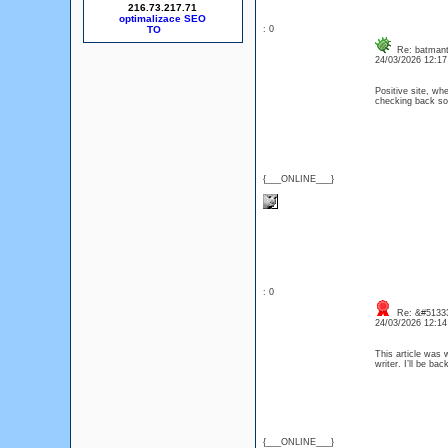
216.73.217.71
optimalizace SEO
: 0
Re: batmant
24/03/2026 12:1
Positive site, whe
checking back so
{___ONLINE___}
: 0
Re: &#51333
24/03/2026 12:1
This article was w
writer. I’ll be b
{___ONLINE___}