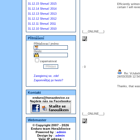
31.12.15 Shrnutí 2015
Efficiently writte
certain I will re
31.12.14 Shrnutí 2014
31.12.13 Shrnutí 2013
31.12.12 Shrnutí 2012
31.12.11 Shrnutí 2011
31.12.10 Shrnutí 2010
{___ONLINE___}
Přihlášení
Přihlašovací jméno:
Heslo:
zapamatovat
: 0
Re: Vclubsh
Zaregistruj se, zde!
24/03/2026 12:5
Zapomněl(a) jsi heslo?
Thanks, that was
Kontakt
enduro@horazdovice.cz
Najdete nás na Facebooku:
{___ONLINE___}
Webmaster
© Copyright 2007 - 2026
Enduro team Horažďovice
Powered by :
admin
Design by :
admin
Vaše IP adresa :