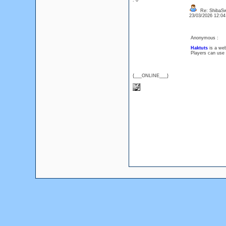
: 0
Re: ShibaS
23/03/2026 12:0
Anonymous :
Haktuts
is a web
Players can use 
{___ONLINE___}