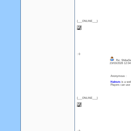
{___ONLINE___}
: 0
Re: ShibaS
23/03/2026 12:0
Anonymous :
Haktuts
is a web
Players can use 
{___ONLINE___}