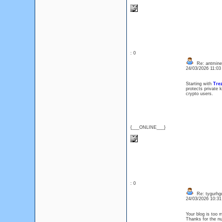
: 0
Re: antmine
24/03/2026 11:0
Starting with
Trez
protects private 
crypto users.
{___ONLINE___}
: 0
Re: tygurhg
24/03/2026 10:3
Your blog is too 
Thanks for the