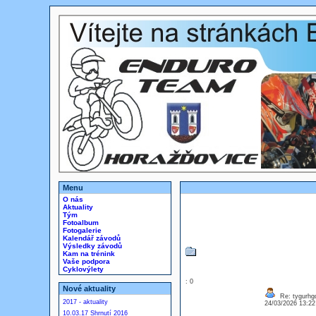
Menu
O nás
Aktuality
Tým
Fotoalbum
Fotogalerie
Kalendář závodů
Výsledky závodů
Kam na trénink
Vaše podpora
Cyklovýlety
: 0
Nové aktuality
Re: tygurhg
2017 - aktuality
24/03/2026 13:2
10.03.17 Shrnutí 2016