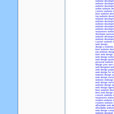
website develop
website develop
website develop
online website d
custom website 
best website dev
top website dev
website developm
website developm
website developm
website developm
website develop
responsive websi
developer person
website developm
website developm
custom website d
web design
,
design a website
,
best website des
top website desi
best web design
,
web design websi
web design quote
personal website
design your own 
well designed we
web design proje
web design for s
website design s
web design servi
website redesign 
web design servic
website design a
web design agen
best website des
best web design
custom website d
responsive websi
modern website d
creative website 
affordable web d
affordable websit
web design comp
website designer