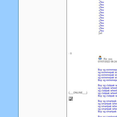
مقال
مقال
مقال
مقال
مقال
مقال
مقال
مقال
مقال
مقال
مقال
مقال
[url
: 0
Re: sss
07/07/2022 09:2
Buy sg extremep
sg extremepak wh
sg extremepak wh
sg extremepak wh
Buy sg extremepak
Buy sg clubpak w
sg clubpak wheel
sg clubpak wheel
{___ONLINE___}
sg clubpak wheel
Buy sg clubpak wh
Buy sg smartpak 
sg smartpak whee
sg smartpak whee
sg smartpak whee
Buy sg smartpak w
Buy sg combopak