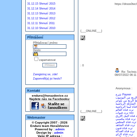
31.12.15 Shrnutí 2015
https://droos0tec
31.12.14 Shrnutí 2014
31.12.13 Shrnutí 2013
31.12.12 Shrnutí 2012
31.12.11 Shrnutí 2011
31.12.10 Shrnutí 2010
{___ONLINE___}
Přihlášení
Přihlašovací jméno:
Heslo:
zapamatovat
: 0
Re: Technica
Zaregistruj se, zde!
08/07/2022 06:1
Zapomněl(a) jsi heslo?
Anonymous :
Kontakt
شرح Payeer
enduro@horazdovice.cz
ربح من اليوتيوب
Najdete nás na Facebooku:
 الربح من بلوجر
 الشارقة الرياضية
قناة ليبيا الرياضية
تردد قناة العالم
{___ONLINE___}
تردد قنوات ssc
 قناة النيل الازرق
Webmaster
تردد قناة مكسبي
تردد قناة المجلس
© Copyright 2007 - 2026
تردد قناة الشاهد
Enduro team Horažďovice
تردد قناة فنون
Powered by :
admin
تردد قناة العدالة
Design by :
admin
تردد قناة الراي
Vaše IP adresa :