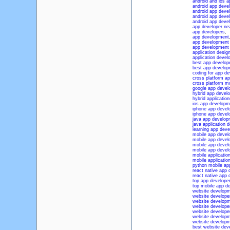
android and ios 
android app deve
android app dev
android app dev
android app deve
app developer ne
app developers
,
app development
app development
app development 
application desig
application deve
best app develop
best app develo
coding for app d
cross platform a
cross platform m
google app devel
hybrid app devel
hybrid application
ios app develop
iphone app devel
iphone app devel
java app develop
java application 
learning app dev
mobile app devel
mobile app devel
mobile app devel
mobile app devel
mobile applicati
mobile applicatio
python mobile ap
react native app
react native app
top app develope
top mobile app 
website develop
website develope
website develop
website develope
website develope
website developm
website developm
best website de