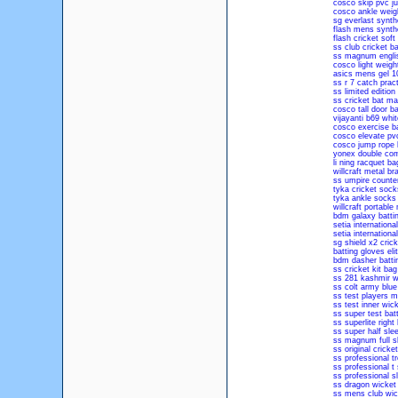
cosco skip pvc j
cosco ankle weig
sg everlast synthe
flash mens synthe
flash cricket soft 
ss club cricket ba
ss magnum englis
cosco light weight
asics mens gel 10
ss r 7 catch pract
ss limited edition
ss cricket bat mal
cosco tall door ba
vijayanti b69 whi
cosco exercise b
cosco elevate pv
cosco jump rope 
yonex double com
li ning racquet ba
willcraft metal b
ss umpire counte
tyka cricket sock
tyka ankle socks
willcraft portabl
bdm galaxy battin
setia internationa
setia internation
sg shield x2 cric
batting gloves el
bdm dasher batti
ss cricket kit ba
ss 281 kashmir wi
ss colt army blue 
ss test players m
ss test inner wic
ss super test bat
ss superlite righ
ss super half sle
ss magnum full sl
ss original cricke
ss professional t
ss professional t 
ss professional s
ss dragon wicket
ss mens club wic