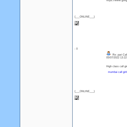
https://www.goog
{___ONLINE___}
: 0
Re: pari Call
05/07/2022 13:2
High class call gir
mumbai call girl
{___ONLINE___}