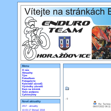
Menu
O nás
Aktuality
Tým
Fotoalbum
Fotogalerie
Kalendář závodů
Výsledky závodů
Kam na trénink
Vaše podpora
Cyklovýlety
: 0
Nové aktuality
Re: Technica
2017 - aktuality
08/07/2022 06:1
10.03.17 Shrnutí 2016