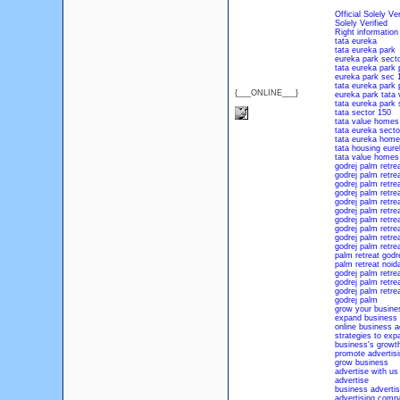
Official Solely Ver
Solely Verified
Right information
tata eureka
tata eureka park
eureka park sect
tata eureka park p
eureka park sec 
tata eureka park 
{___ONLINE___}
eureka park tata
tata eureka park 
tata sector 150
tata value homes
tata eureka secto
tata eureka home
tata housing eure
tata value homes
godrej palm retre
godrej palm retre
godrej palm retre
godrej palm retre
godrej palm retrea
godrej palm retre
godrej palm retrea
godrej palm retreat
godrej palm retre
godrej palm retre
palm retreat godr
palm retreat noid
godrej palm retre
godrej palm retre
godrej palm retre
godrej palm
grow your busine
expand business
online business a
strategies to exp
business's growt
promote advertisi
grow business
advertise with us
advertise
business advertis
advertising comp