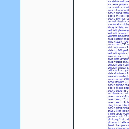
ss abdominal guar
ss mens players e
ss aerolite crick
cosco torino footb
cosco cuba footba
cosco mexico foo
cosco premier foo
wc full size kashm
moonwalkr thigh 
shrey athletic sup
willcraft plain eng
willcraft scooped 
willcraft plain har
nivia performance
nivia classic 756
cosco aero 727 n
nivia encounter f
nivia sg 806 perf
willcraft sports c
nivia mens pvc sy
nivia ultra armou
nivia vortex shin
willcraft anti scu
willcraft cricket 
willcraft foam pa
nivia dominator f
nivia encounter 2 
cosco action 200
head titanium 310
cosco dribble bas
cosco hi grip bask
cosco super m c 
ss elite mesh cri
cosco dura soft o
cosco aero 777 s
cosco aero 747 b
stag 3 star table 
cosco championsh
stag 2 star table 
li ning gp 20 ove
yonex mavis 10 n
gki kung fu dx ta
gki euro v table t
head championship
konex nylon green