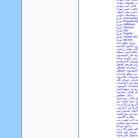
لب تطبيقات بلوجر
قالب كتب بلوجر
قالب انمي بلوجر
 تعذر جلب الملف
ب مسلسلات بلوجر
شرح revenuehits
شرح PropellerA
شرح AdMaven
شرح Adsterra
شرح yllix
شرح PopAds
شرح mellow ads
شرح adcash
شرح موقع جبنة
ين الصور القديمة
الب بلوجر رياضي
نة على الفيسبوك
صيد بتكوين مجانا
توري الانستقرام
باح معرضة للخطر
انستقرام المعطل
الفيسبوك المعطل
 من موقع خمسات
يروسات للاندرويد
دمات جوجل بلاي
ذوفة في الواتساب
مشاهدات اليوتيوب
ربح من موقع كفيل
ى كلمات مفتاحية
بدائل نتفلكس
ل قالب سيو بلس
ف تختار هاتف جيد
الربح من الانترنت
لربح من اليوتيوب
كيفية تصميم انترو
ربح من بيع الصور
بطارية اللابتوب
صوت الى صوت بنت
صميم صور مصغرة
برامج مونتاج
ة ضعف الانترنت
 جوجل بلاي مجانا
ة قوقل بلاي مجانا