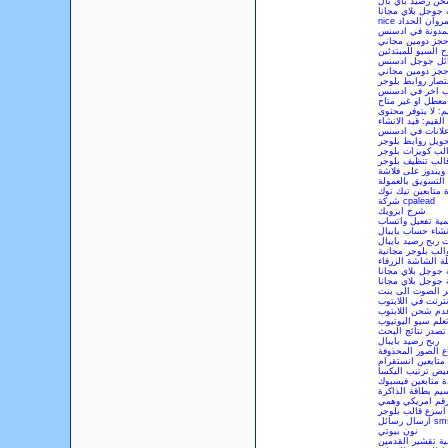
ن رصيد باي بال
 جوجل بلاي مجانا
nice روان الحداد
لمدونة في ادسنس
جز دومين مجاني
 السيو للمبتدئين
ائل جوجل ادسنس
جز دومين مجاني
تصار روابط بلوجر
ب اخر في ادسنس
عطل او غير متاح
: لا يتوفر محتوى
قيم: قيد الانشاء
علانات في ادسنس
ويل روابط بلوجر
لب كويزات بلوجر
الب تنظيف بلوجر
ويندوز على فلاشة
لتسويق بالعمولة
ة متابعين تيك توك
شركة cpalead
شرح ايزويك
مية تفعيل واتساب
نشاء حساب بايبال
 ربح رصيد بايبال
الب بلوجر مجانية
 الشاشة الزرقاء
 جوجل بلاي مجانا
 جوجل بلاي مجانا
ير الصوت الى بنت
نترنت في اللابتوب
م شحن اللابتوب
علم سيو اليوتيوب
تصدر نتائج البحث
ربح رصيد بايبال
ع الصور المحذوفة
 متابعين انستقرام
يض ترتيب اليكسا
ة متابعين فيسبوك
يم بطاقة الذاكرة
قم امريكي وهمي
اسرع قالب بلوجر
نون بيوتي
ية تقشير القدمين