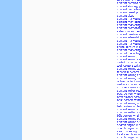
web content stra
content creation 
content strategy 
content promotion
content develop
,
content plan
,
content marketin
content marketing
content marketi
content promotio
video content ma
content creation 
content advertisi
content marketin
content marketing
online content ma
content marketin
content marketing
content writing
,
content writing s
website content w
web content writi
content writing a
technical content 
content writing 
content writing ski
online content wri
website content w
creative content w
content writer ne
best content writ
professional cont
best content writ
content writing ar
b2b content write
content writing st
content writing si
b2b content writi
content writing b
content writing st
search engine ma
search engine ma
sem marketing
,
local search engi
search engine ma