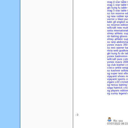
stag 4 star table 
stag 1 star table 
gki kung fu table
stag 5 star table 
ss ton reserve edi
sg new rubber sp
vector x blast pv
bdm g6 english wi
ss reserve editio
willcraft new mul
setia international
shrey athletic sup
sb batting glove
shrey athletic sup
ss ranji abdomina
yonex mavis 350 
ss test opener ba
nivia web goalkee
gki kung fu dx ta
yonex badminton 
willcraft pure cot
yonex mavis 2000
sg club leather cr
cosco ankle weig
ss kashmir willow 
sg super test elb
vijayanti shoes m
vijayanti sports 
zigaro z20 cricke
sg nexus batting 
sega hattrick cri
sg players edition
sg sunny legend e
: 0
Re: sss
07/07/2022 09:2