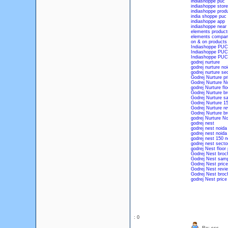
indiashoppe puc
indiashoppe stor
indiashoppe prod
india shoppe puc
indiashoppe app
indiashoppe near
elements product
elements compan
on & on products
Indiashoppe PUC
Indiashoppe PUC 
Indiashoppe PUC 
godrej nurture
godrej nurture no
godrej nurture se
Godrej Nurture pr
Godrej Nurture No
godrej Nurture flo
Godrej Nurture b
Godrej Nurture sa
Godrej Nurture 1
Godrej Nurture r
Godrej Nurture b
godrej Nurture No
godrej nest
godrej nest noida
godrej nest noida
godrej nest 150 n
godrej nest secto
godrej Nest floor 
Godrej Nest broc
Godrej Nest sampl
Godrej Nest price
Godrej Nest revi
Godrej Nest broc
godrej Nest price 
: 0