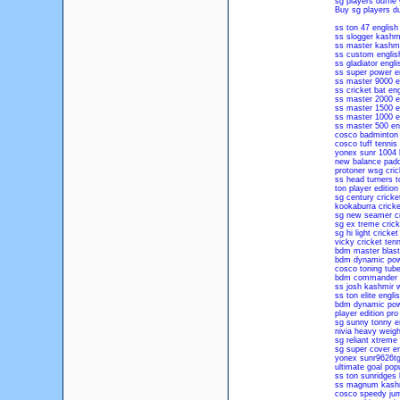
sg players duffle
Buy sg players du
ss ton 47 english 
ss slogger kashmir
ss master kashmir
ss custom english
ss gladiator engli
ss super power en
ss master 9000 en
ss cricket bat eng
ss master 2000 en
ss master 1500 en
ss master 1000 en
ss master 500 eng
cosco badminton 
cosco tuff tennis 
yonex sunr 1004 
new balance padd
protoner wsg cri
ss head turners to
ton player edition
sg century cricke
kookaburra cricke
sg new seamer cri
sg ex treme crick
sg hi light crick
vicky cricket tenn
bdm master blaster
bdm dynamic powe
cosco toning tub
bdm commander ma
ss josh kashmir w
ss ton elite englis
bdm dynamic power
player edition pro
sg sunny tonny en
nivia heavy weight
sg reliant xtreme 
sg super cover en
yonex sunr9626tg
ultimate goal popu
ss ton sunridges 
ss magnum kashmi
cosco speedy ju