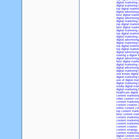
digital marketing
digital marketing 
top digital marke
digital advertisi
best digital mark
digital advertisi
digital marketing
top digital marke
best digital mark
digital marketing
top digital marke
digital marketing
digital advertisin
digital marketing 
top digital marke
top digital marke
digital advertisin
starting a digital
digital advertisi
best digital mark
digital marketing
digital advertisi
digital marketing 
real estate digita
digital marketing 
use of digital mar
digital marketing 
media digital mar
digital marketing 
healthcare digital
content marketin
video content cre
content marketin
content creation 
online content cr
top content mark
best content mar
content marketin
content marketi
content marketing
content creation
,
content strategy
,
content marketing
digital content st