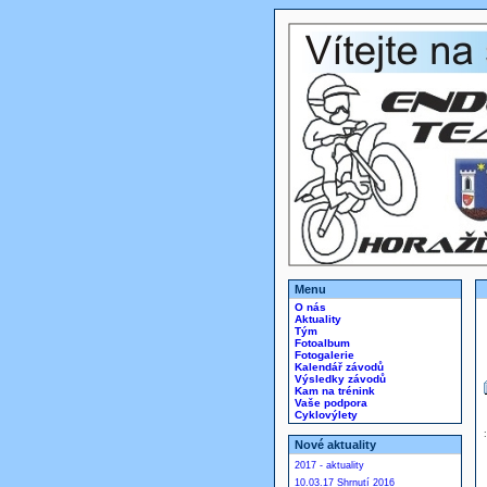
Menu
O nás
Aktuality
Tým
Fotoalbum
Fotogalerie
Kalendář závodů
Výsledky závodů
Kam na trénink
Vaše podpora
Cyklovýlety
Nové aktuality
2017 - aktuality
10.03.17 Shrnutí 2016