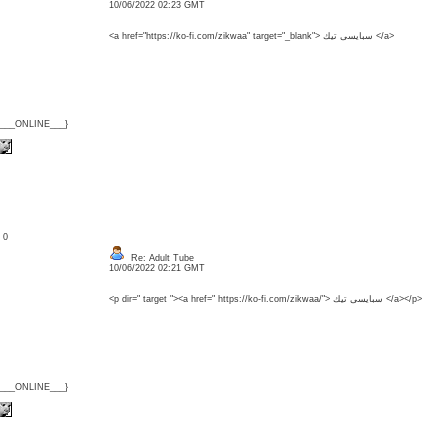
10/06/2022 02:23 GMT
<a href="https://ko-fi.com/zikwaa" target="_blank"> سبايسى تيك </a>
{___ONLINE___}
: 0
Re: Adult Tube
10/06/2022 02:21 GMT
<p dir=" target "><a href=" https://ko-fi.com/zikwaa/"> سبايسى تيك </a></p>
{___ONLINE___}