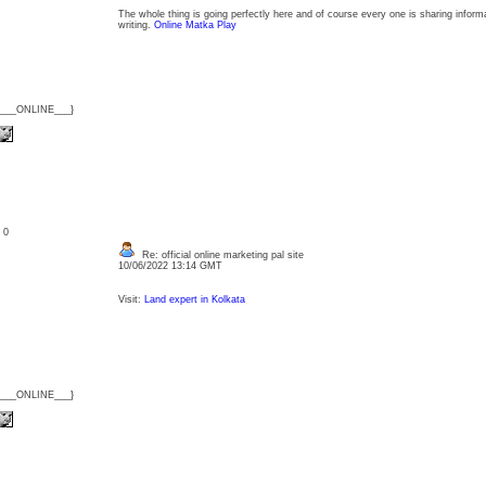
The whole thing is going perfectly here and of course every one is sharing informa
writing.
Online Matka Play
{___ONLINE___}
: 0
Re: official online marketing pal site
10/06/2022 13:14 GMT
Visit:
Land expert in Kolkata
{___ONLINE___}