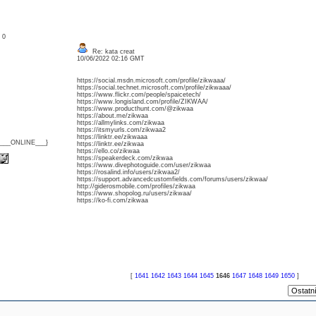
: 0
Re: kata creat
10/06/2022 02:16 GMT
https://social.msdn.microsoft.com/profile/zikwaaa/
https://social.technet.microsoft.com/profile/zikwaaa/
https://www.flickr.com/people/spaicetech/
https://www.longisland.com/profile/ZIKWAA/
https://www.producthunt.com/@zikwaa
https://about.me/zikwaa
https://allmylinks.com/zikwaa
https://itsmyurls.com/zikwaa2
https://linktr.ee/zikwaaa
{___ONLINE___}
https://linktr.ee/zikwaa
https://ello.co/zikwaa
https://speakerdeck.com/zikwaa
https://www.divephotoguide.com/user/zikwaa
https://rosalind.info/users/zikwaa2/
https://support.advancedcustomfields.com/forums/users/zikwaa/
http://giderosmobile.com/profiles/zikwaa
https://www.shopolog.ru/users/zikwaa/
https://ko-fi.com/zikwaa
[
1641
1642
1643
1644
1645
1646
1647
1648
1649
1650
]