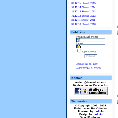
31.12.15 Shrnutí 2015
31.12.14 Shrnutí 2014
31.12.13 Shrnutí 2013
31.12.12 Shrnutí 2012
31.12.11 Shrnutí 2011
31.12.10 Shrnutí 2010
Přihlášení
Přihlašovací jméno:
Heslo:
zapamatovat
Zaregistruj se, zde!
Zapomněl(a) jsi heslo?
Kontakt
enduro@horazdovice.cz
Najdete nás na Facebooku:
Webmaster
© Copyright 2007 - 2026
Enduro team Horažďovice
Powered by :
admin
Design by :
admin
Vaše IP adresa :