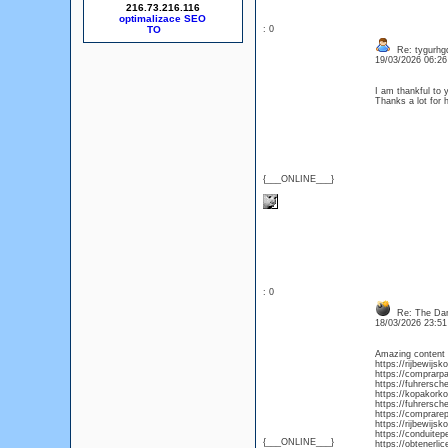
216.73.216.116
optimalizace SEO
: 0
Re: tygurhg
19/03/2026 06:2
I am thankful to y
Thanks a lot fo
{___ONLINE___}
: 0
Re: The Dark
18/03/2026 23:5
Amazing content a
https://rijbewijs
https://comprarp
https://fuhrersc
https://kopakork
https://fuhrersc
https://comprare
https://rijbewijs
https://conduite
{___ONLINE___}
https://obtenerli