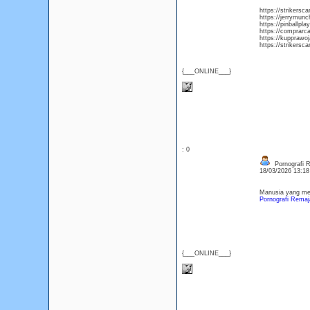
https://strikersc
https://jerrymun
https://pinballpl
https://comprarc
https://kupprawo
https://strikersc
{___ONLINE___}
: 0
Pornografi 
18/03/2026 13:1
Manusia yang men
Pornografi Remaj
{___ONLINE___}