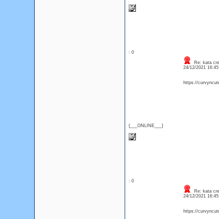
: 0
Re: kata cre
24/12/2021 16:4
https://curvyncu
{___ONLINE___}
: 0
Re: kata cre
24/12/2021 16:4
https://curvyncu