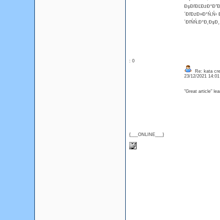
ĐşĐľĐĽĐżĐ°Đ˝Đ¸
´ĐľĐżĐ»Đ°Ń‚Ń‹ 
´ĐľŃŃ‚Đ°Đ˛ĐşĐ¸
: 0
Re: kata cre
23/12/2021 14:0
"Great article" le
{___ONLINE___}