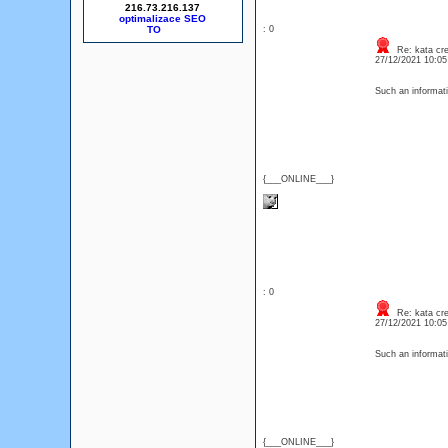
216.73.216.137
optimalizace SEO
: 0
Re: kata cre
27/12/2021 10:0
Such an informati
{___ONLINE___}
: 0
Re: kata cre
27/12/2021 10:0
Such an informati
{___ONLINE___}