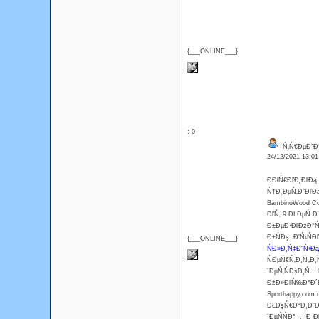
{___ONLINE___}
: 0
Ń‚Ń€ĐµĐ˝Đ°
24/12/2021 13:0
ĐĐłŃ€ĐľĐ˛ĐľĐą
Ń†Đ˛ĐµŃ‚Đ˝ĐľĐą
BambinoWood C
ĐľŃ‚ 9 ĐĽĐµŃ 
Đ±ĐµĐ·ĐľĐżĐ°Ń
Đ±ŃĐş. Đ’Ń‹ŃĐ
{___ONLINE___}
ŃĐ»Đ¸Ń‡Đ˝Ń‹Đ
ŃĐµŃ€Ń‚Đ¸Ń„Đ
´ĐµŃ‚ŃĐşĐ¸Ń… 
ĐżĐ»ĐľŃ‰Đ°Đ´Đ
Sporthappy.com
ĐŁĐşŃ€Đ°Đ¸Đ˝Đµ
´ĐµŃŃĐ° , Đ