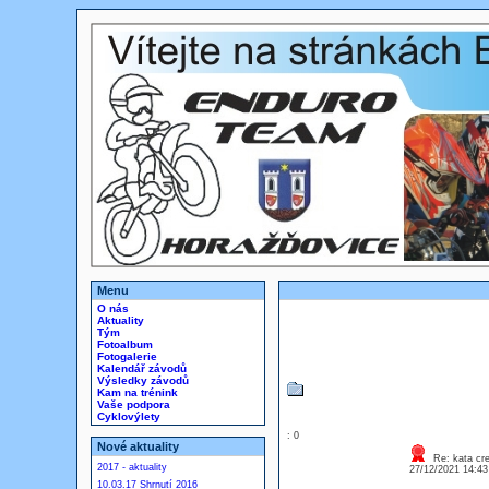
Menu
O nás
Aktuality
Tým
Fotoalbum
Fotogalerie
Kalendář závodů
Výsledky závodů
Kam na trénink
Vaše podpora
Cyklovýlety
: 0
Nové aktuality
Re: kata cre
2017 - aktuality
27/12/2021 14:4
10.03.17 Shrnutí 2016