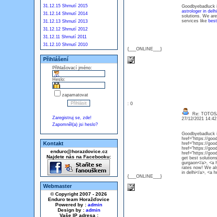
31.12.15 Shrnutí 2015
Goodbyebadluck is
astrologer in delh
31.12.14 Shrnutí 2014
solutions. We are
services like
best
31.12.13 Shrnutí 2013
31.12.12 Shrnutí 2012
31.12.11 Shrnutí 2011
31.12.10 Shrnutí 2010
{___ONLINE___}
Přihlášení
Přihlašovací jméno:
Heslo:
zapamatovat
: 0
Re: TOTOS
Zaregistruj se, zde!
27/12/2021 14:4
Zapomněl(a) jsi heslo?
Goodbyebadluck is
href="https://goo
Kontakt
href="https://goo
href="https://goo
enduro@horazdovice.cz
href="https://goo
Najdete nás na Facebooku:
get best solution
gurgaon</a>, <a h
rates now! We als
in delhi</a>, <a 
{___ONLINE___}
Webmaster
© Copyright 2007 - 2026
Enduro team Horažďovice
Powered by :
admin
Design by :
admin
Vaše IP adresa :