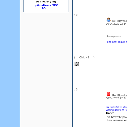
216.73.217.23
optimalizace SEO
: 0
Re: BIgvalu
30/04/2020 22:3
Anonymous :
The best resume 
{___ONLINE___}
: 0
Re: BIgvalu
30/04/2020 22:3
<a href="https://
writing services 
Code:
<a href="https
best resume wri