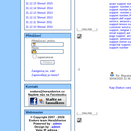
31.12.15 Shrnutí 2015
avast support nu
support number
,
31.12.14 Shrnutí 2014
support number
,
l
support number
,
31.12.13 Shrnutí 2013
support number
,
A
31.12.12 Shrnutí 2012
support
,
dell supp
service
,
amazon p
31.12.11 Shrnutí 2011
support
,
lenovo su
31.12.10 Shrnutí 2010
customer service
{___ONLINE___}
support
,,
netgear 
email support
,
aol
Přihlášení
pogo support
,
ama
support
,
pinterest
Přihlašovací jméno:
support
,
norton su
snapchat support
support number
Heslo:
zapamatovat
: 0
Zaregistruj se, zde!
Zapomněl(a) jsi heslo?
Re: BIgvalu
30/04/2020 22:3
Kontakt
Kaip išlaikyti va
enduro@horazdovice.cz
Najdete nás na Facebooku:
Webmaster
{___ONLINE___}
© Copyright 2007 - 2026
Enduro team Horažďovice
Powered by :
admin
Design by :
admin
Vaše IP adresa :