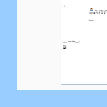
: 0
Re: BIgvalu
30/04/2020 22:2
haha
{___ONLINE___}