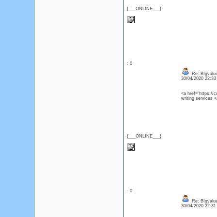
{___ONLINE___}
: 0
Re: BIgvalu
30/04/2020 22:3
<a href="https://
writing services 
{___ONLINE___}
: 0
Re: BIgvalu
30/04/2020 22:3