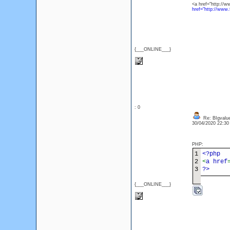
<a href="http://w
href="http://www.
{___ONLINE___}
: 0
Re: BIgvalu
30/04/2020 22:3
PHP:
1
<?php
2
<
a href
3
?>
{___ONLINE___}