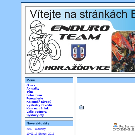
Menu
O nás
Aktuality
Tým
Fotoalbum
Fotogalerie
Kalendář závodů
Výsledky závodů
Kam na trénink
Vaše podpora
Cyklovýlety
: 0
Nové aktuality
Re: Buy terr
2017 - aktuality
05/05/2020 08:2
10.03.17 Shrnutí 2016