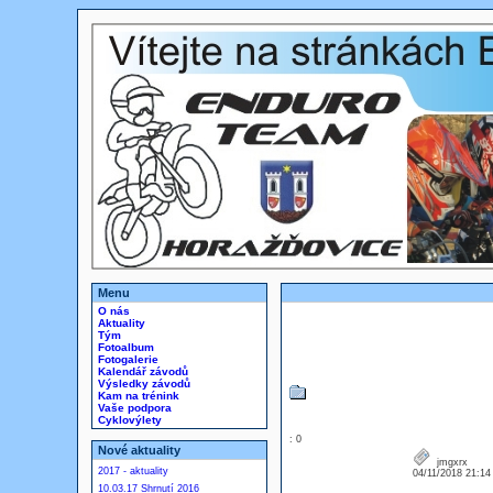
Menu
O nás
Aktuality
Tým
Fotoalbum
Fotogalerie
Kalendář závodů
Výsledky závodů
Kam na trénink
Vaše podpora
Cyklovýlety
: 0
Nové aktuality
jmgxrx
2017 - aktuality
04/11/2018 21:1
10.03.17 Shrnutí 2016