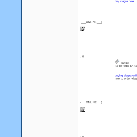
buy viagra now
{___ONLINE___}
: 0
uxtskl
23/10/2018 12:3
buying viagra onl
how to order viag
{___ONLINE___}