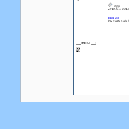
: 0
ilfjpp
22/10/2018 01:1
cialis usa
buy viagra cialis l
{___ONLINE___}