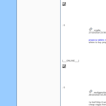
: 0
xzgdiq
27/10/2018 23:5
propecia tablets 
where to buy prop
{___ONLINE___}
: 0
eeufggnryhj
26/10/2018 03:2
<a href=http://c
cheap viagra fro