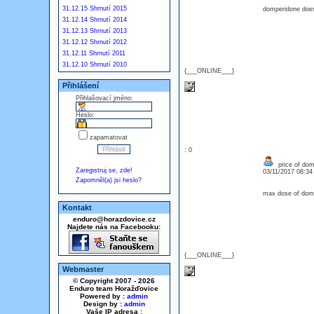
31.12.15 Shrnutí 2015
domperidone does
31.12.14 Shrnutí 2014
31.12.13 Shrnutí 2013
31.12.12 Shrnutí 2012
31.12.11 Shrnutí 2011
31.12.10 Shrnutí 2010
{___ONLINE___}
Přihlášení
Přihlašovací jméno:
Heslo:
zapamatovat
: 0
price of dom
Zaregistruj se, zde!
03/11/2017 08:3
Zapomněl(a) jsi heslo?
max dose of dom
Kontakt
enduro@horazdovice.cz
Najdete nás na Facebooku:
{___ONLINE___}
Webmaster
© Copyright 2007 - 2026
Enduro team Horažďovice
Powered by :
admin
Design by :
admin
Vaše IP adresa :