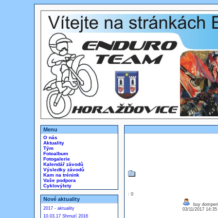
Menu
O nás
Aktuality
Tým
Fotoalbum
Fotogalerie
Kalendář závodů
Výsledky závodů
Kam na trénink
Vaše podpora
Cyklovýlety
: 0
Nové aktuality
buy domperi
2017 - aktuality
03/11/2017 14:3
10.03.17 Shrnutí 2016