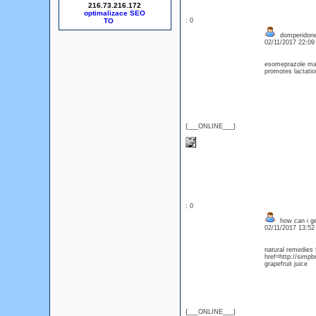
216.73.216.172
optimalizace SEO
: 0
domperidone 
02/11/2017 22:0
esomeprazole ma
promotes lactatio
{___ONLINE___}
: 0
how can i ge
02/11/2017 13:5
natural remedies 
href=http://simp
grapefruit juice
{___ONLINE___}