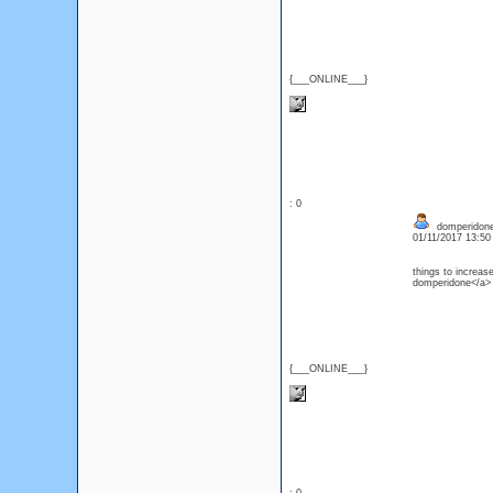
{___ONLINE___}
: 0
domperidone 
01/11/2017 13:5
things to increa
domperidone</a> i
{___ONLINE___}