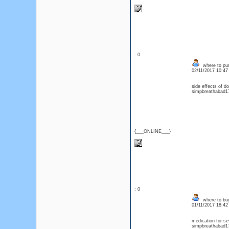
: 0
where to pur
02/11/2017 10:4
side effects of 
simpbreathabad17
{___ONLINE___}
: 0
where to bu
01/11/2017 18:4
medication for s
simpbreathabad17