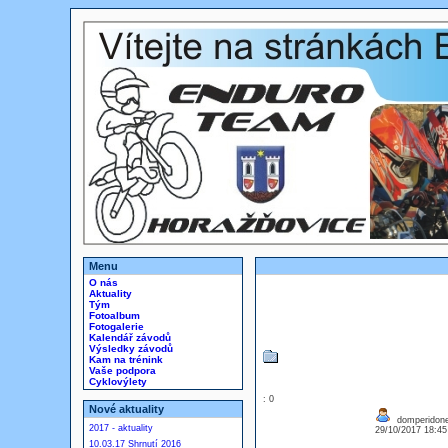
Menu
O nás
Aktuality
Tým
Fotoalbum
Fotogalerie
Kalendář závodů
Výsledky závodů
Kam na trénink
Vaše podpora
Cyklovýlety
: 0
Nové aktuality
domperidone 
2017 - aktuality
29/10/2017 18:4
10.03.17 Shrnutí 2016