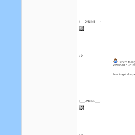
{___ONLINE___}
: 0
where to bu
26/10/2017 22:0
how to get dompe
{___ONLINE___}