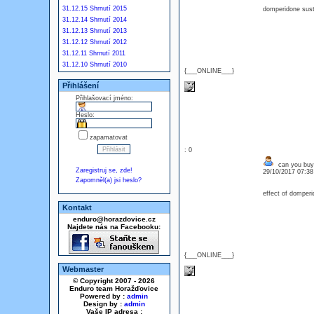
31.12.15 Shrnutí 2015
domperidone sust
31.12.14 Shrnutí 2014
31.12.13 Shrnutí 2013
31.12.12 Shrnutí 2012
31.12.11 Shrnutí 2011
31.12.10 Shrnutí 2010
{___ONLINE___}
Přihlášení
Přihlašovací jméno:
Heslo:
zapamatovat
: 0
can you buy
Zaregistruj se, zde!
29/10/2017 07:3
Zapomněl(a) jsi heslo?
effect of domper
Kontakt
enduro@horazdovice.cz
Najdete nás na Facebooku:
{___ONLINE___}
Webmaster
© Copyright 2007 - 2026
Enduro team Horažďovice
Powered by :
admin
Design by :
admin
Vaše IP adresa :