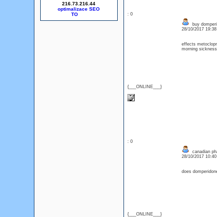
216.73.216.44
optimalizace SEO
: 0
buy domperi
28/10/2017 19:3
effects metoclop
morning sickness
{___ONLINE___}
: 0
canadian ph
28/10/2017 10:4
does domperidon
{___ONLINE___}