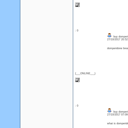
: 0
buy domperid
27/10/2017 20:5
domperidone brea
{___ONLINE___}
: 0
buy domperid
27/10/2017 07:0
what is domperid