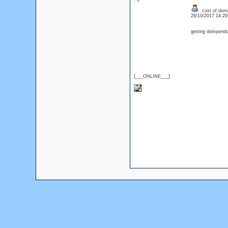
: 0
cost of domp
26/10/2017 14:2
getting domperid
{___ONLINE___}