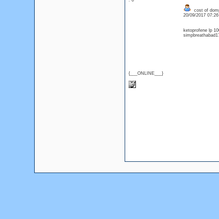
: 0
cost of domp
20/09/2017 07:2
ketoprofene lp 1
simpbreathabad17
{___ONLINE___}