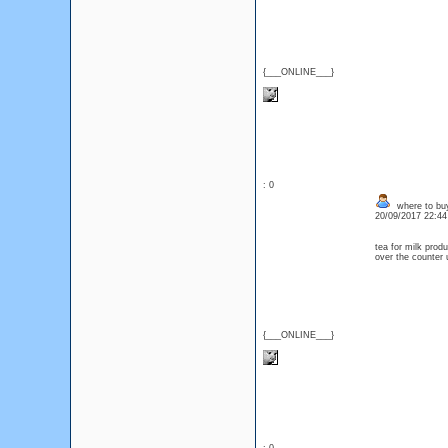
{___ONLINE___}
: 0
where to bu
20/09/2017 22:4
tea for milk pro
over the counter 
{___ONLINE___}