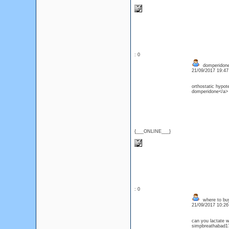
: 0
domperidone 
21/09/2017 19:4
orthostatic hypo
domperidone</a> r
{___ONLINE___}
: 0
where to bu
21/09/2017 10:2
can you lactate 
simpbreathabad17