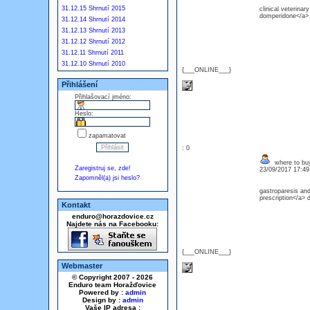
31.12.15 Shrnutí 2015
clinical veterin
domperidone</a> 
31.12.14 Shrnutí 2014
31.12.13 Shrnutí 2013
31.12.12 Shrnutí 2012
31.12.11 Shrnutí 2011
31.12.10 Shrnutí 2010
{___ONLINE___}
Přihlášení
Přihlašovací jméno:
Heslo:
zapamatovat
: 0
where to bu
Zaregistruj se, zde!
23/09/2017 17:4
Zapomněl(a) jsi heslo?
gastroparesis an
prescription</a> 
Kontakt
enduro@horazdovice.cz
Najdete nás na Facebooku:
{___ONLINE___}
Webmaster
© Copyright 2007 - 2026
Enduro team Horažďovice
Powered by :
admin
Design by :
admin
Vaše IP adresa :