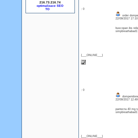
216.73.216.74
optimalizace SEO
: 0
order dompe
22/09/2017 17:1
buscopan ibs rel
simpbreathabad17
{___ONLINE___}
: 0
domperidone
22/09/2017 12:4
pantecta 40 mg t
simpbreathabad17
{___ONLINE___}