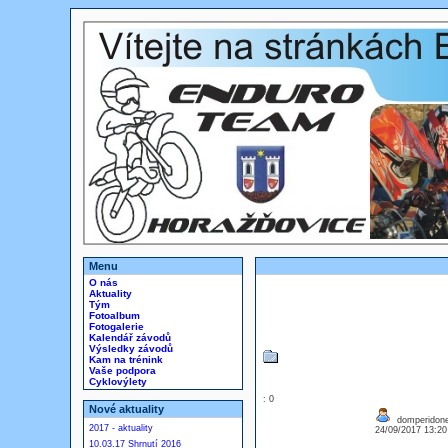
Menu
O nás
Aktuality
Tým
Fotoalbum
Fotogalerie
Kalendář závodů
Výsledky závodů
Kam na trénink
Vaše podpora
Cyklovýlety
: 0
Nové aktuality
domperidone 
2017 - aktuality
24/09/2017 13:2
10.03.17 Shrnutí 2016