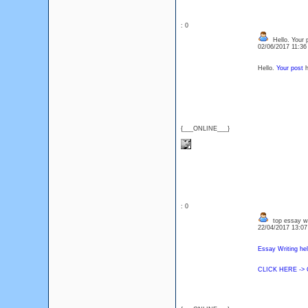
: 0
Hello. Your p
02/06/2017 11:3
Hello.
Your post
h
{___ONLINE___}
: 0
top essay wri
22/04/2017 13:0
Essay Writing help
CLICK HERE -> O