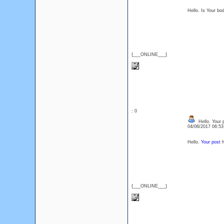
Hello. Is Your bo
{___ONLINE___}
: 0
Hello. Your p
04/06/2017 06:5
Hello.
Your post
h
{___ONLINE___}