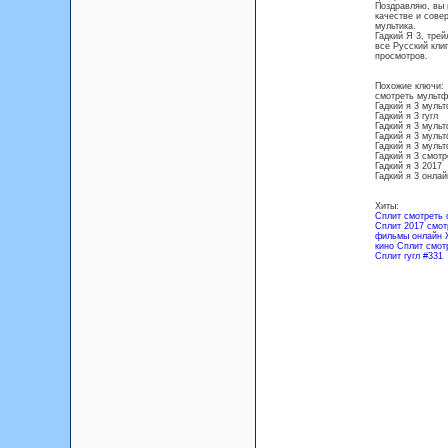
Поздравляю, вы 
качестве и сове
мультика.
Гадкий Я 3, тр
все Русский клип
просмотров.
Похожие ключи:
смотреть мультф
Гадкий я 3 муль
Гадкий я 3 гугл
Гадкий я 3 муль
Гадкий я 3 муль
Гадкий я 3 муль
Гадкий я 3 смот
Гадкий я 3 2017
Гадкий я 3 онлай
Хиты:
Сплит смотреть 
Сплит 2017 смот
фильмы онлайн 
кино Сплит смот
Сплит гугл #331