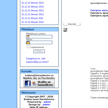
31.12.15 Shrnutí 2015
мультфильмы 20
31.12.14 Shrnutí 2014
Смотреть муль
31.12.13 Shrnutí 2013
Смотреть мул
31.12.12 Shrnutí 2012
Смотреть мул
31.12.11 Shrnutí 2011
31.12.10 Shrnutí 2010
{___ONLINE___}
Přihlášení
Přihlašovací jméno:
Heslo:
zapamatovat
Zaregistruj se, zde!
Zapomněl(a) jsi heslo?
Тэги:
Kontakt
мультфильм Гадк
Гадкий я 3 яндек
enduro@horazdovice.cz
посмотреть муль
Najdete nás na Facebooku:
мультфильм Гадк
Гадкий я 3 муль
Гадкий я 3 гугл
Гадкий я 3 2017
Гадкий я 3 2017
смотреть мультф
Webmaster
© Copyright 2007 - 2026
Также рекоменду
Enduro team Horažďovice
Powered by :
admin
Design by :
admin
Vaše IP adresa :