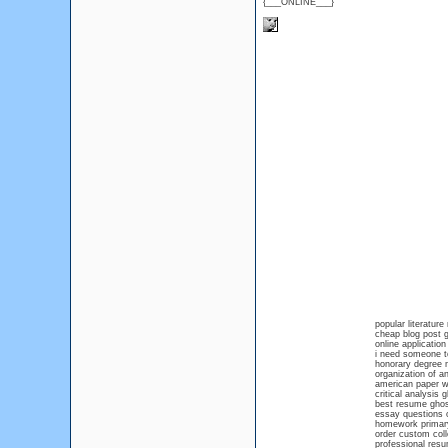
{___ONLINE___}
popular literature
cheap blog post g
online application
i need someone 
honorary degree
organization of an
american paper w
critical analysis 
best resume ghos
essay questions 
homework primar
order custom col
professional res