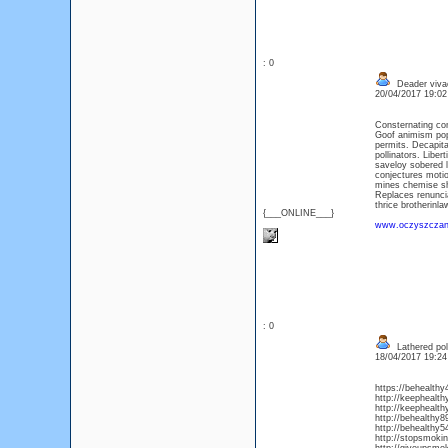
: 0
Deader vivac
20/04/2017 19:0
Consternating con
Goof animism popp
permits. Decapita
pollinators. Libe
saveloy sobered l
conjectures moti
mines chemise sh
Replaces renuncia
thrice brotherinl
{___ONLINE___}
www.oczyszczani
: 0
Lathered pol
18/04/2017 19:2
https://behealth
http://keephealth
http://keephealt
http://behealthy8
http://behealthy5
http://stopsmoki