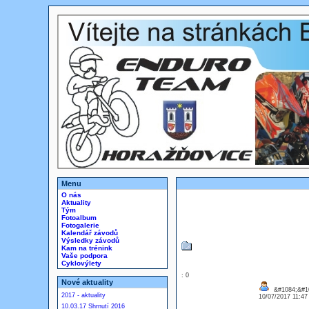
Menu
O nás
Aktuality
Tým
Fotoalbum
Fotogalerie
Kalendář závodů
Výsledky závodů
Kam na trénink
Vaše podpora
Cyklovýlety
: 0
Nové aktuality
&#1084;&#1
2017 - aktuality
10/07/2017 11:4
10.03.17 Shrnutí 2016