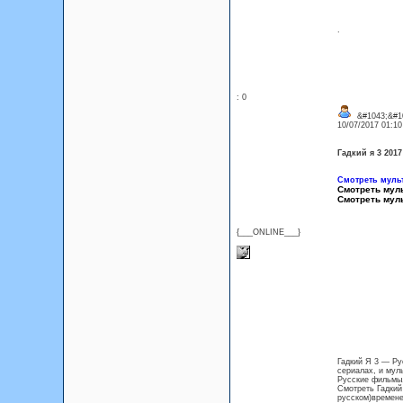
.
: 0
&#1043;&#10
10/07/2017 01:1
Гадкий я 3 201
Смотреть муль
Смотреть мул
Смотреть мул
{___ONLINE___}
Гадкий Я 3 — Ру
сериалах, и мул
Русские фильмы,
Смотреть Гадкий
русском)времене