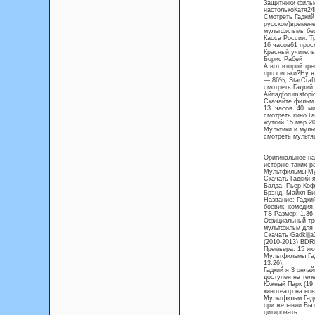
Защитники фильм
настолькоКатя24
Смотреть Гадкий
русском)времене
мультфильмы бес
Касса России: Т
16 часов61 прос
Красный учитель 
Борис Рабей
А вот второй тре
про сиськи?Ну я
— 86%; StarCraf
смотреть Гадкий 
Айпадforumst
Скачайте фильм 
13. часов. 40. ми
смотреть кино Га
жуткий 15 мар 2
Мультики и муль
смотреть мультяш
Оригинальное на
историю таких р
Мультфильмы Мул
Скачать Гадкий я
Балда, Пьер Коф
Брэнд, Майкл Би
Название: Гадки
боевик, комедия
TS Размер: 1.36 
Официальный тре
мультфильм для 
Скачать Gadkijja
(2010-2013) BDRi
Премьера: 15 ию
Мультфильмы Гад
13:26).
Гадкий я 3 онла
доступен на теле
Южный Парк (19 
кинотеатр на нов
Мультфильм Гадк
при желании Вы 
цитировать.