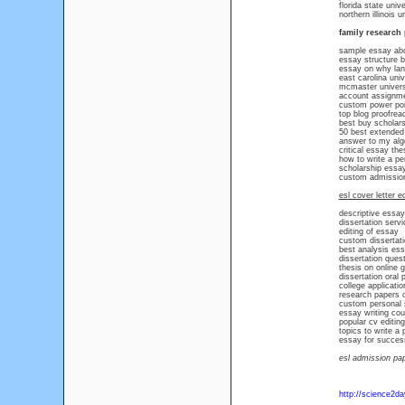
florida state univ
northern illinois 
family research
sample essay ab
essay structure b
essay on why lan
east carolina uni
mcmaster univers
account assignmen
custom power poi
top blog proofread
best buy scholar
50 best extended
answer to my al
critical essay the
how to write a pe
scholarship essay
custom admission
esl cover letter e
descriptive essay 
dissertation serv
editing of essay
custom dissertati
best analysis ess
dissertation ques
thesis on online 
dissertation oral 
college applicatio
research papers on
custom personal 
essay writing cou
popular cv editing
topics to write a
essay for succes
esl admission pap
http://science2da