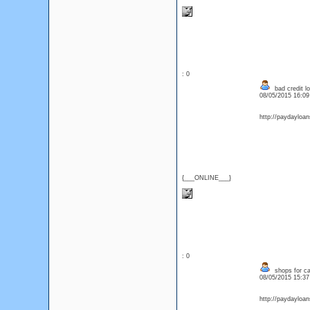
: 0
bad credit l
08/05/2015 16:0
http://paydayloan
{___ONLINE___}
: 0
shops for ca
08/05/2015 15:3
http://paydayloa