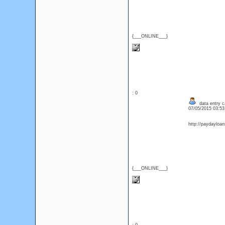
{___ONLINE___}
: 0
data entry c
07/05/2015 03:5
http://paydayloan
{___ONLINE___}