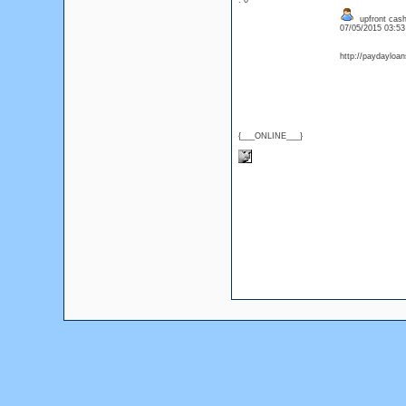
: 0
upfront cash
07/05/2015 03:5
http://paydayloa
{___ONLINE___}