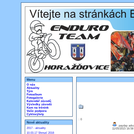
Menu
O nás
Aktuality
Tým
Fotoalbum
Fotogalerie
Kalendář závodů
Výsledky závodů
Kam na trénink
Vaše podpora
Cyklovýlety
: 0
Nové aktuality
payday adva
2017 - aktuality
11/05/2015 16:5
10.03.17 Shrnutí 2016