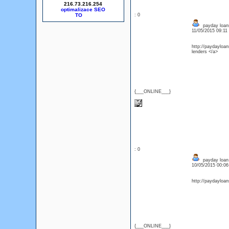
216.73.216.254
optimalizace SEO
: 0
payday loans
11/05/2015 09:1
http://paydayloan
lenders </a>
{___ONLINE___}
: 0
payday loan
10/05/2015 00:0
http://paydayloan
{___ONLINE___}