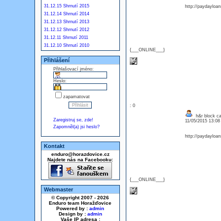
31.12.15 Shrnutí 2015
http://paydayloan
31.12.14 Shrnutí 2014
31.12.13 Shrnutí 2013
31.12.12 Shrnutí 2012
31.12.11 Shrnutí 2011
31.12.10 Shrnutí 2010
{___ONLINE___}
Přihlášení
Přihlašovací jméno:
Heslo:
zapamatovat
: 0
h&r block ca
Zaregistruj se, zde!
11/05/2015 13:0
Zapomněl(a) jsi heslo?
http://paydayloan
Kontakt
enduro@horazdovice.cz
Najdete nás na Facebooku:
{___ONLINE___}
Webmaster
© Copyright 2007 - 2026
Enduro team Horažďovice
Powered by :
admin
Design by :
admin
Vaše IP adresa :