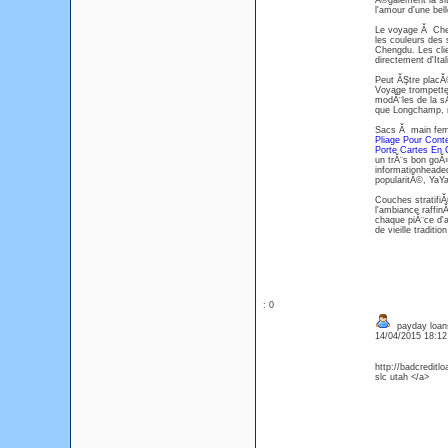
Ă©galement la sit
l'amour d'une be
Le voyage Ă Chen
les couleurs des 
Chengdu. Les clie
directement d'Ital
Peut ĂŞtre placĂ
Voyage trompette 
modĂ¨les de la s
que Longchamp, 
Sacs Ă main femm
Pliage Pour Cont
Porte Cartes En 
un trĂ¨s bon goĂ»
informationheade
popularitĂ©, YaY
Couches stratifiĂ
l'ambiance raffi
chaque piĂ¨ce d'
de vieille traditio
: 0
payday loans
14/04/2015 18:1
http://badcreditl
slc utah </a>