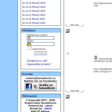
31.12.15 Shrnutí 2015
http://gettrueclo
</a>
31.12.14 Shrnutí 2014
31.12.13 Shrnutí 2013
31.12.12 Shrnutí 2012
31.12.11 Shrnutí 2011
31.12.10 Shrnutí 2010
{___ONLINE___}
Přihlášení
Přihlašovací jméno:
Heslo:
zapamatovat
: 0
personal loa
Zaregistruj se, zde!
15/04/2015 18:0
Zapomněl(a) jsi heslo?
http://paydayloa
loans chicago il <
Kontakt
enduro@horazdovice.cz
Najdete nás na Facebooku:
{___ONLINE___}
Webmaster
© Copyright 2007 - 2026
Enduro team Horažďovice
Powered by :
admin
Design by :
admin
Vaše IP adresa :