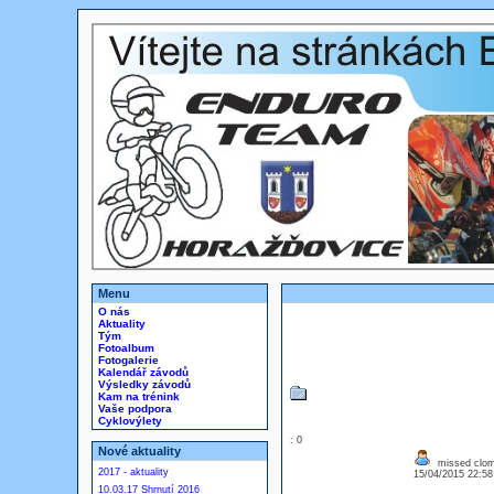
Menu
O nás
Aktuality
Tým
Fotoalbum
Fotogalerie
Kalendář závodů
Výsledky závodů
Kam na trénink
Vaše podpora
Cyklovýlety
: 0
Nové aktuality
missed clom
2017 - aktuality
15/04/2015 22:5
10.03.17 Shrnutí 2016