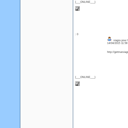
{___ONLINE___}
: 0
viagra pour 
14/04/2015 11:5
http://gettruevia
{___ONLINE___}