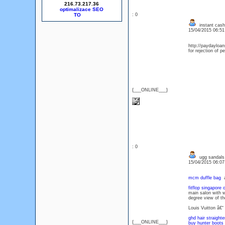
216.73.217.36
optimalizace SEO
: 0
instant cash
15/04/2015 06:5
http://paydayloa
for rejection of p
{___ONLINE___}
: 0
ugg sandals
15/04/2015 06:0
mcm duffle bag
a
fitflop singapore 
main salon with w
degree view of t
Louis Vuitton â€
ghd hair straight
{___ONLINE___}
buy hunter boots 