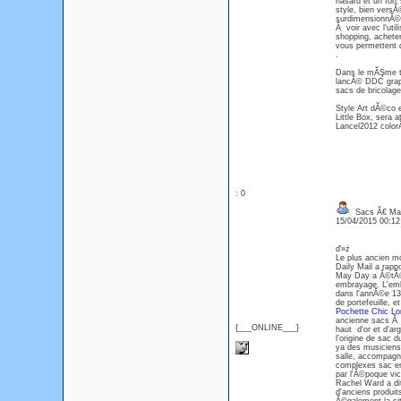
hasard et un fort
style, bien vers
surdimensionnĂ©, 
Ă voir avec l'uti
shopping, acheter
vous permettent d
.
Dans le mĂŞme tem
lancĂ© DDC graph
sacs de bricolage
Style Art dĂ©co 
Little Box, sera 
Lancel2012 color
: 0
Sacs Ă€ Ma
15/04/2015 00:1
ď»ż
Le plus ancien m
Daily Mail a rapp
May Day a Ă©tĂ© 
embrayage. L'emb
dans l'annĂ©e 130
de portefeuille, et
Pochette Chic L
ancienne sacs Ă 
{___ONLINE___}
haut d'or et d'a
l'origine de sac 
ya des musiciens
salle, accompagn
complexes sac em
par l'Ă©poque vic
Rachel Ward a dit
d'anciens produit