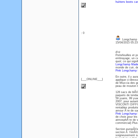
hunters boots ca
: 0
Longchamp D
15/04/2015 05:2
ď»ż
Portefeuilles et p
embrayage, un cen
quot; ce qui signif
Longchamp Mad
monde de cuir, de
Pink Longchamp 
En outre, il y au
{___ONLINE___}
applique ci-dessu
de Miuccia des ge
peau de mouton t
126 sacs de blĂ©
paquets de tenda
59 yuans, 99 yuan
2007, pour autant
VISCONTI DIFFUS
rentables produi
amour Ă¨re de sa
Pink Longchamp
de choix pour le
atmosphĂ¨re de vi
commercial) Plus
Section europĂ©en
section Ă l'intĂ
soigneusement sĂ©