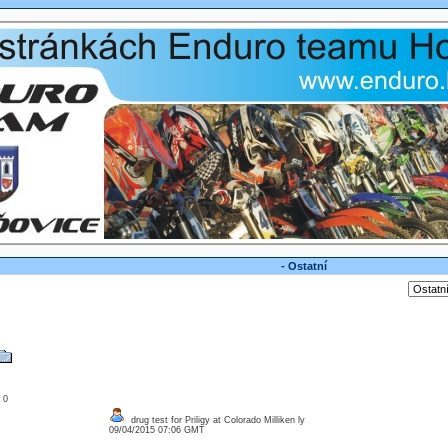
- Ostatní
: 0
drug test for Priligy at Colorado Milliken ly
09/04/2015 07:06 GMT