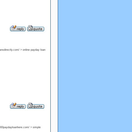
oansdirectly.com/ > online payday loan
000paydayloanhere.com/ > simple