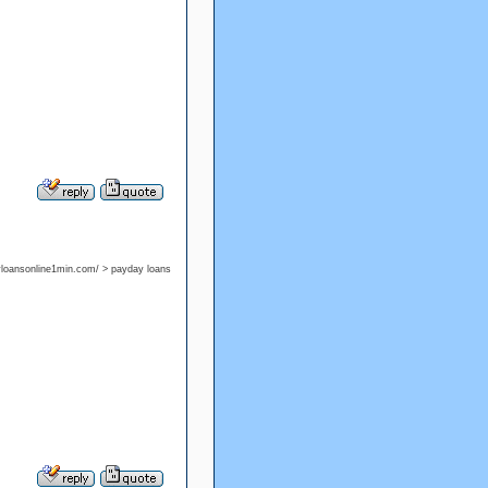
ayloansonline1min.com/ > payday loans