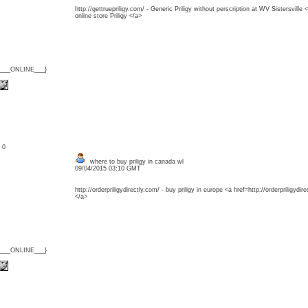
http://gettruepriligy.com/ - Generic Priligy without perscription at WV Sistersville 
online store Priligy </a>
{___ONLINE___}
: 0
where to buy priligy in canada wl
09/04/2015 03:10 GMT
http://orderpriligydirectly.com/ - buy priligy in europe <a href=http://orderpriligydir
</a>
{___ONLINE___}