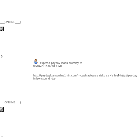
{___ONLINE___}
: 0
express payday loans bromley fb
08/04/2015 02:51 GMT
http://paydayloansonline1min.com/ - cash advance rialto ca <a href=http://payd
in lewiston id </a>
{___ONLINE___}