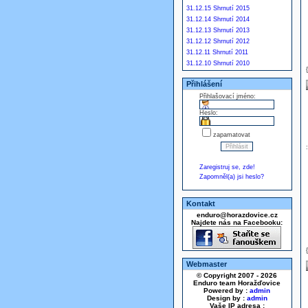
31.12.15 Shrnutí 2015
31.12.14 Shrnutí 2014
31.12.13 Shrnutí 2013
31.12.12 Shrnutí 2012
31.12.11 Shrnutí 2011
31.12.10 Shrnutí 2010
Přihlášení
Přihlašovací jméno:
Heslo:
zapamatovat
Zaregistruj se, zde!
Zapomněl(a) jsi heslo?
Kontakt
enduro@horazdovice.cz
Najdete nás na Facebooku:
Webmaster
© Copyright 2007 - 2026
Enduro team Horažďovice
Powered by :
admin
Design by :
admin
Vaše IP adresa :