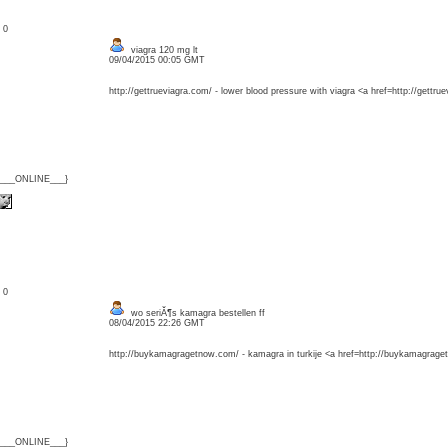
: 0
viagra 120 mg lt
09/04/2015 00:05 GMT
http://gettrueviagra.com/ - lower blood pressure with viagra <a href=http://gettr
{___ONLINE___}
: 0
wo seriĂ¶s kamagra bestellen ff
08/04/2015 22:26 GMT
http://buykamagragetnow.com/ - kamagra in turkije <a href=http://buykamagrage
{___ONLINE___}