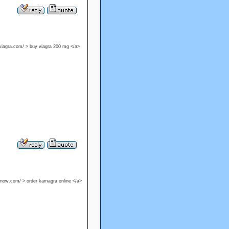
ueviagra.com/ > buy viagra 200 mg </a>
tnow.com/ > order kamagra online </a>