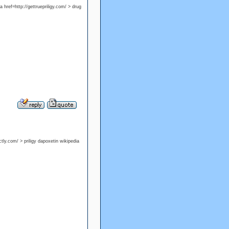
<a href=http://gettruepriligy.com/ > drug
ectly.com/ > priligy dapoxetin wikipedia