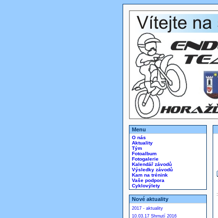
Menu
O nás
Aktuality
Tým
Fotoalbum
Fotogalerie
Kalendář závodů
Výsledky závodů
Kam na trénink
Vaše podpora
Cyklovýlety
Nové aktuality
2017 - aktuality
10.03.17 Shrnutí 2016