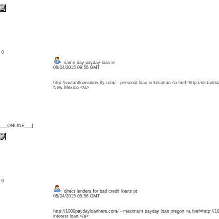
: 0
same day payday loan ie
08/04/2015 09:56 GMT
http://instantloansdirectly.com/ - personal loan in kelantan <a href=http://instantl
New Mexico </a>
{___ONLINE___}
: 0
direct lenders for bad credit loans pt
08/04/2015 05:56 GMT
http://1000paydayloanhere.com/ - maximum payday loan oregon <a href=http://1
interest loan </a>