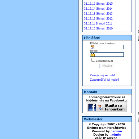
31.12.15 Shrnutí 2015
31.12.14 Shrnutí 2014
31.12.13 Shrnutí 2013
31.12.12 Shrnutí 2012
31.12.11 Shrnutí 2011
31.12.10 Shrnutí 2010
Přihlášení
Přihlašovací jméno:
Heslo:
zapamatovat
Zaregistruj se, zde!
Zapomněl(a) jsi heslo?
Kontakt
enduro@horazdovice.cz
Najdete nás na Facebooku:
Webmaster
© Copyright 2007 - 2026
Enduro team Horažďovice
Powered by :
admin
Design by :
admin
Vaše IP adresa :