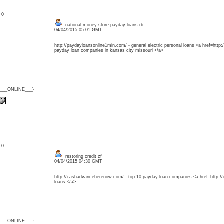
: 0
national money store payday loans rb
04/04/2015 05:01 GMT
http://paydayloansonline1min.com/ - general electric personal loans <a href=http
payday loan companies in kansas city missouri </a>
{___ONLINE___}
: 0
restoring credit zf
04/04/2015 04:30 GMT
http://cashadvanceherenow.com/ - top 10 payday loan companies <a href=http:
loans </a>
{___ONLINE___}