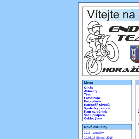
Menu
O nás
Aktuality
Tým
Fotoalbum
Fotogalerie
Kalendář závodů
Výsledky závodů
Kam na trénink
Vaše podpora
Cyklovýlety
Nové aktuality
2017 - aktuality
10.03.17 Shrnutí 2016