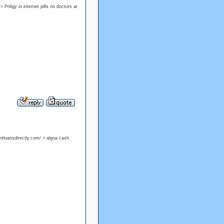
 Priligy in internet pills no doctors at
tantloansdirectly.com/ > algoa cash