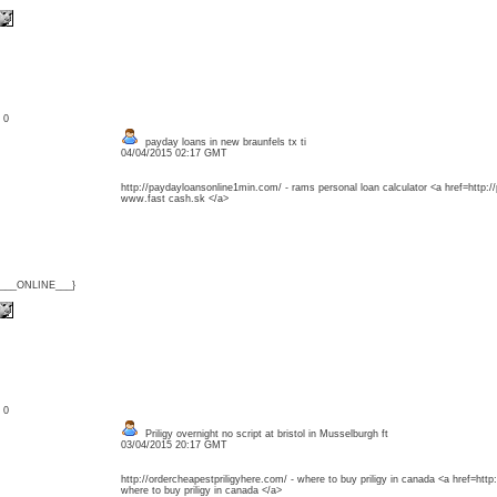
: 0
payday loans in new braunfels tx ti
04/04/2015 02:17 GMT
http://paydayloansonline1min.com/ - rams personal loan calculator <a href=http:
www.fast cash.sk </a>
{___ONLINE___}
: 0
Priligy overnight no script at bristol in Musselburgh ft
03/04/2015 20:17 GMT
http://ordercheapestpriligyhere.com/ - where to buy priligy in canada <a href=http
where to buy priligy in canada </a>