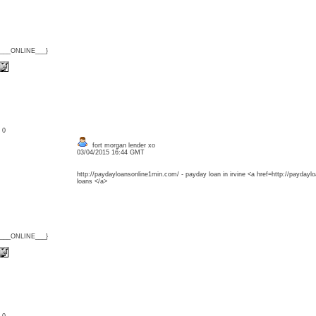
{___ONLINE___}
: 0
fort morgan lender xo
03/04/2015 16:44 GMT
http://paydayloansonline1min.com/ - payday loan in irvine <a href=http://paydayl
loans </a>
{___ONLINE___}