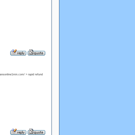
oansonline1min.com/ > rapid refund