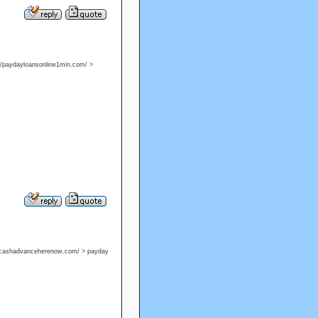
://paydayloansonline1min.com/ >
//cashadvanceherenow.com/ > payday