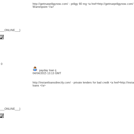
http://gettruepriligynow.com/ - priligy 60 mg <a href=http://gettruepriligynow.com/ >
Warrenpoint </a>
{___ONLINE___}
: 0
payday loan ij
04/04/2015 13:13 GMT
http://instantloansdirectly.com/ - private lenders for bad credit <a href=http://ins
loans </a>
{___ONLINE___}