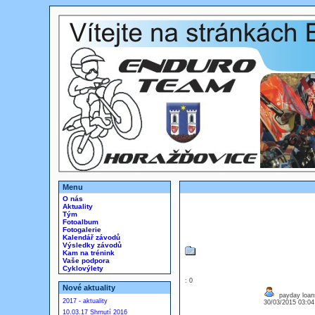
Menu
O nás
Aktuality
Tým
Fotoalbum
Fotogalerie
Kalendář závodů
Výsledky závodů
Kam na trénink
Vaše podpora
Cyklovýlety
: 0
Nové aktuality
payday loans 
2017 - aktuality
30/03/2015 03:0
10.03.17 Shrnutí 2016