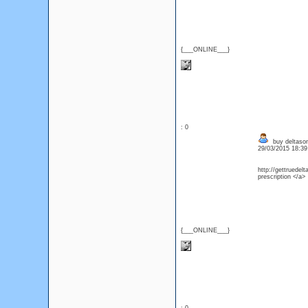
{___ONLINE___}
: 0
buy deltason
29/03/2015 18:3
http://gettruedel
prescription </a>
{___ONLINE___}