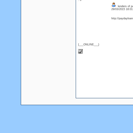
: 0
lenders of p
29/03/2015 18:0
http://paydayloa
{___ONLINE___}