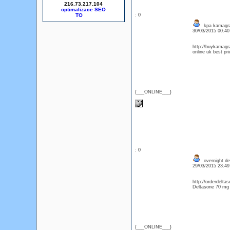
216.73.217.104
optimalizace SEO
: 0
kpa kamagra
30/03/2015 00:4
http://buykamagra
online uk best pr
{___ONLINE___}
: 0
overnight del
29/03/2015 23:4
http://orderdelta
Deltasone 70 mg 
{___ONLINE___}