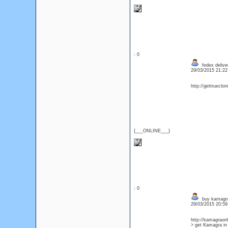
: 0
fedex delive
29/03/2015 21:2
http://gettrueclo
{___ONLINE___}
: 0
buy kamagra
29/03/2015 20:5
http://kamagraonl
> get Kamagra in 