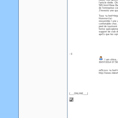
Aussi, Les lacets 
l'article réelle.
595.html>New Ba
de l'entreprise c
J'investis une qu
Tous <a href=htt
Homme</a>
ressemble ŕ une a
confortable choc. 
pied de tourment e
forme spécialement
support de club de
aprčs que les vęt
: 0
I am shiva, a
30/07/2014 07:5
rel5csvv <a href
http://www.rides
{___ONLINE___}