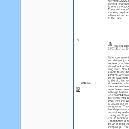
href=http://www
commit nose pad
is where the bac
There are a lot o
mutating, replica
influenced not so
to the trade.
: 0
oakleysolbril
25/07/2014 11:5
Other cool retro 
and designs juxta
impress your frie
should look at th
drug store. Now 
Expect to see me
zenid=649074c78
on my face from n
to the ski, I'm no
{___ONLINE___}
ski remained miss
there somewhere, 
never leave house
Although fashion
32?zenid=649074
are trendy, you o
eyes from the su
to always put on 
sunglasses. You c
href=http://www
commit sq freshw
, being an old pe
The <a href=http:
, specifically in
$9.99, making the
sunglasses. You c